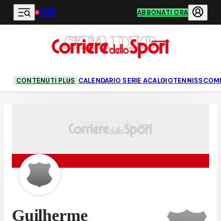
LIVE
Vai al contenuto principale
ABBONATI ORA
CONTENUTI PLUS
CALENDARIO SERIE A
CALCIO
TENNIS
SCOM
Guilherme