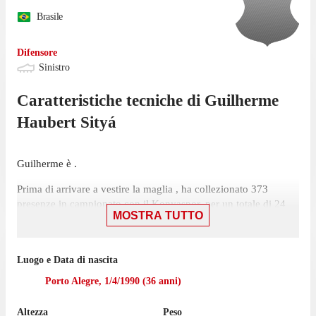
Brasile
Difensore
Sinistro
Caratteristiche tecniche di
Guilherme
Haubert Sityá
Guilherme è .
Prima di arrivare a vestire la maglia , ha collezionato 373
presenze in campionato con il Konyaspor, per un totale di 24
MOSTRA TUTTO
reti e 65 assist.
Luogo e Data di nascita
Porto Alegre
,
1/4/1990
(
36
anni)
Altezza
Peso