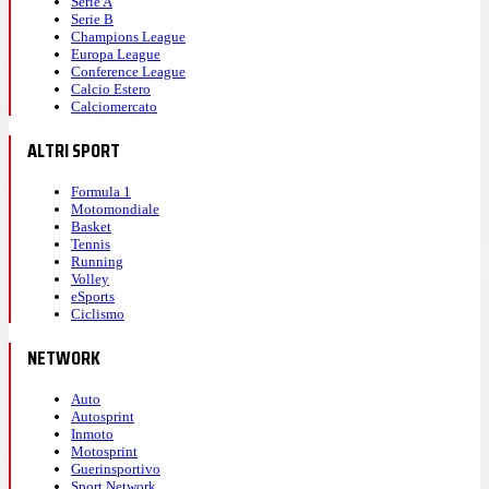
Serie A
Serie B
Champions League
Europa League
Conference League
Calcio Estero
Calciomercato
ALTRI SPORT
Formula 1
Motomondiale
Basket
Tennis
Running
Volley
eSports
Ciclismo
NETWORK
Auto
Autosprint
Inmoto
Motosprint
Guerinsportivo
Sport Network