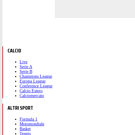
CALCIO
Live
Serie A
Serie B
Champions League
Europa League
Conference League
Calcio Estero
Calciomercato
ALTRI SPORT
Formula 1
Motomondiale
Basket
Tennis