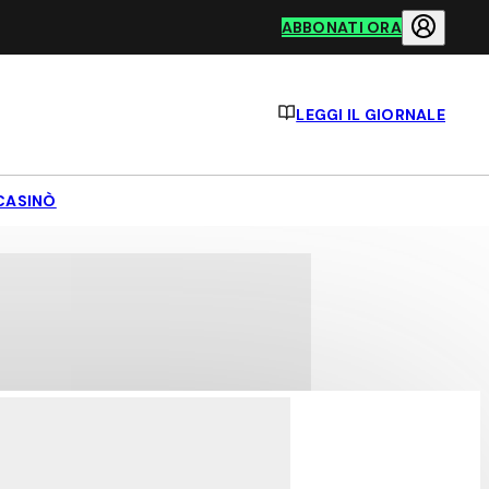
ABBONATI ORA
LEGGI IL GIORNALE
CASINÒ