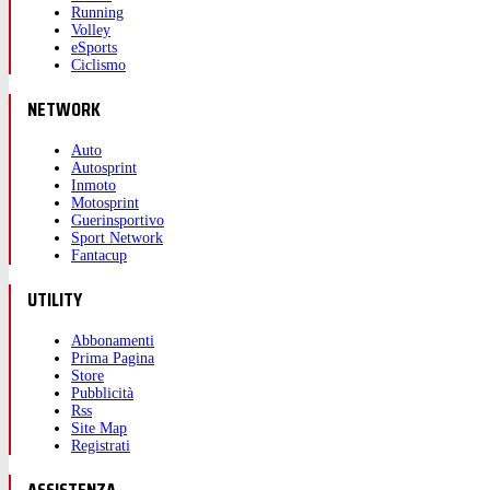
Running
Volley
eSports
Ciclismo
NETWORK
Auto
Autosprint
Inmoto
Motosprint
Guerinsportivo
Sport Network
Fantacup
UTILITY
Abbonamenti
Prima Pagina
Store
Pubblicità
Rss
Site Map
Registrati