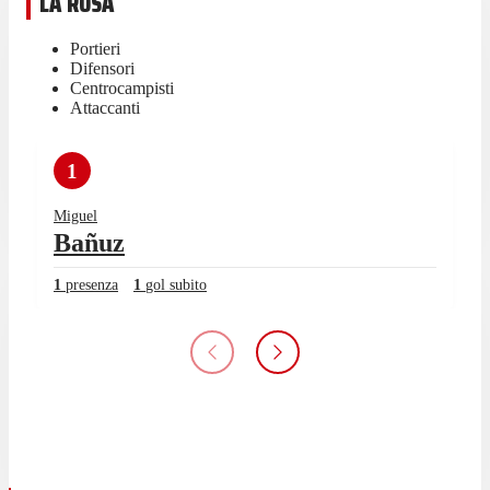
LA ROSA
Portieri
Difensori
Centrocampisti
Attaccanti
1
Miguel
Bañuz
1
presenza
1
gol subito