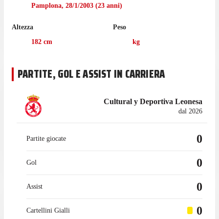
marzo 2025, mentre prima giocava con Osasuna II, con cui ha
Pamplona
,
28/1/2003
(
23
anni)
collezionato 71 presenze in campionato, con 9 gol segnati.
Altezza
Peso
182
cm
kg
PARTITE, GOL E ASSIST IN CARRIERA
Cultural y Deportiva Leonesa
dal 2026
0
Partite giocate
0
Gol
0
Assist
0
Cartellini Gialli