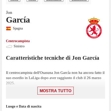
Jon
García
Spagna
Centrocampista
Sinistro
Caratteristiche tecniche di
Jon
García
Il centrocampista dell'Osasuna Jon García non ha ancora fatto il
suo esordio in LaLiga dopo aver raggiunto il club il 26 marzo
2025.
MOSTRA TUTTO
García non ha giocato nemmeno una partita di LaLiga
nell'ultima stagione con l'Osasuna.
Il centrocampista ha iniziato la sua esperienza con l'Osasuna nel
Luogo e Data di nascita