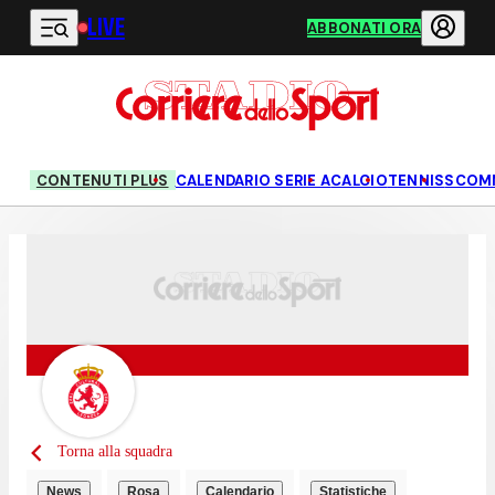
LIVE
Vai al contenuto principale
ABBONATI ORA
CONTENUTI PLUS
CALENDARIO SERIE A
CALCIO
TENNIS
SCOM
Torna alla squadra
News
Rosa
Calendario
Statistiche