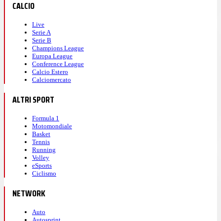
CALCIO
Live
Serie A
Serie B
Champions League
Europa League
Conference League
Calcio Estero
Calciomercato
ALTRI SPORT
Formula 1
Motomondiale
Basket
Tennis
Running
Volley
eSports
Ciclismo
NETWORK
Auto
Autosprint