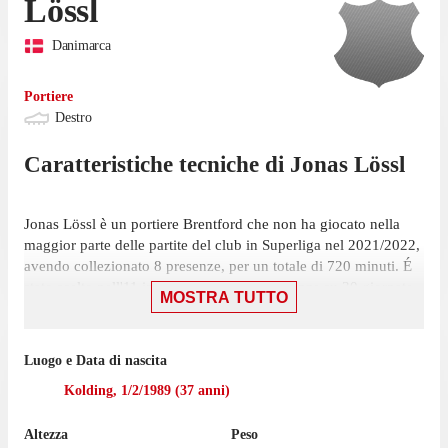
Lössl
Danimarca
Portiere
Destro
Caratteristiche tecniche di
Jonas
Lössl
Jonas Lössl è un portiere Brentford che non ha giocato nella
maggior parte delle partite del club in Superliga nel 2021/2022,
avendo collezionato 8 presenze, per un totale di 720 minuti. É
stato scelto nell'11 iniziale in tutte le 8 presenze su 30 giornate.
MOSTRA TUTTO
La sua ultima partita in Superliga è stata il 22 gennaio, partita in
cui ha giocato 90 minuti con la maglia Brentford contro il
Luogo e Data di nascita
Wolverhampton, nella sconfitta per 2-1. Ha mantenuto 3 volte
la porta inviolata in questa stagione.
Kolding
,
1/2/1989
(
37
anni)
La prossima gara per Midtjylland - che occupa il 2° posto con
Altezza
Peso
42 punti - sarà una trasferta contro Silkeborg, il 16 maggio.