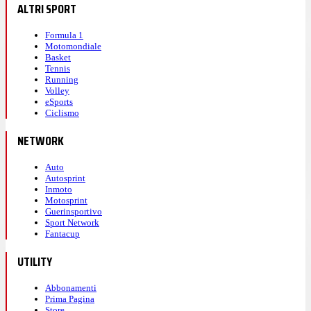
ALTRI SPORT
Formula 1
Motomondiale
Basket
Tennis
Running
Volley
eSports
Ciclismo
NETWORK
Auto
Autosprint
Inmoto
Motosprint
Guerinsportivo
Sport Network
Fantacup
UTILITY
Abbonamenti
Prima Pagina
Store