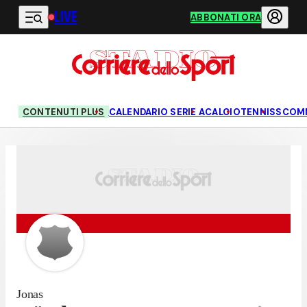
LIVE
Vai al contenuto principale
ABBONATI ORA
CONTENUTI PLUS
CALENDARIO SERIE A
CALCIO
TENNIS
SCOM
Jonas