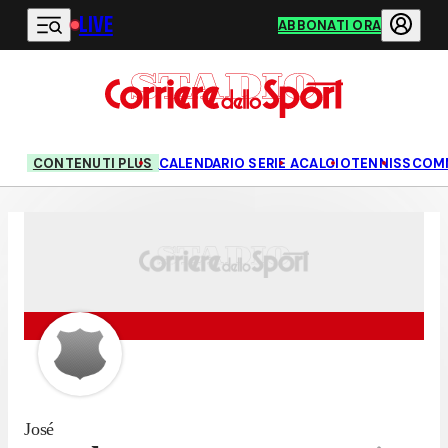
LIVE
Vai al contenuto principale
ABBONATI ORA
CONTENUTI PLUS
CALENDARIO SERIE A
CALCIO
TENNIS
SCOM
José