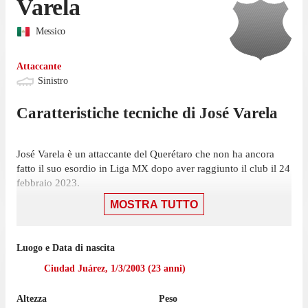
Varela
Messico
Attaccante
Sinistro
Caratteristiche tecniche di
José
Varela
José Varela è un attaccante del Querétaro che non ha ancora
fatto il suo esordio in Liga MX dopo aver raggiunto il club il 24
febbraio 2023.
MOSTRA TUTTO
Nella prossima partita di Liga MX, il 26 ottobre, il Querétaro FC
dovrà giocare una trasferta contro il Club Santos Laguna.
Luogo e Data di nascita
Ciudad Juárez
,
1/3/2003
(
23
anni)
Altezza
Peso