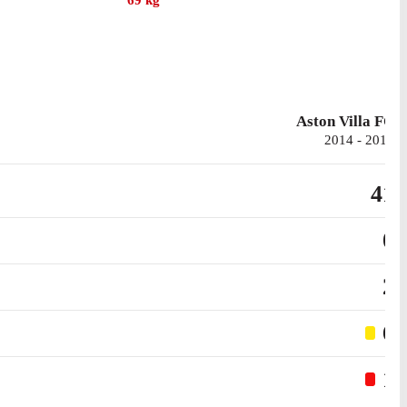
69
kg
Aston Villa FC
2014 - 2016
41
0
2
6
1