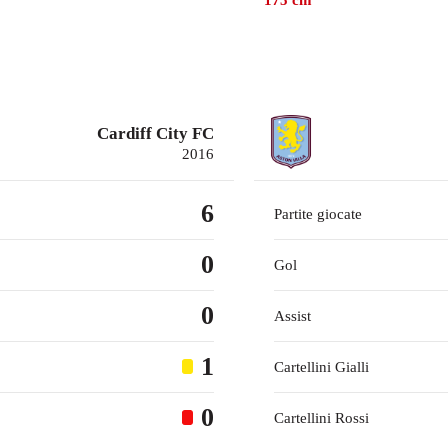
175
cm
Cardiff City FC
2016
6
Partite giocate
0
Gol
0
Assist
1
Cartellini Gialli
0
Cartellini Rossi