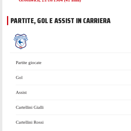
Greenwich
,
21/10/1984
(
41
anni)
PARTITE, GOL E ASSIST IN CARRIERA
Partite giocate
Gol
Assist
Cartellini Gialli
Cartellini Rossi