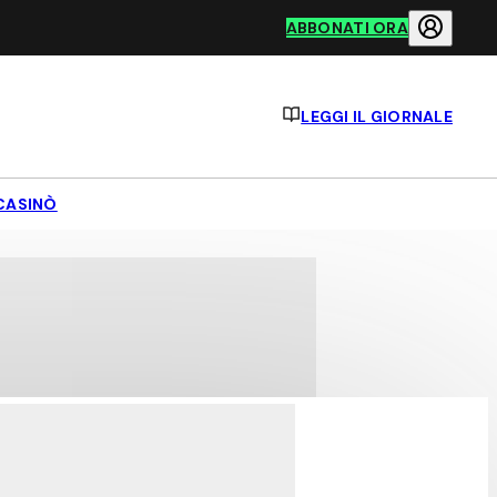
ABBONATI ORA
LEGGI IL GIORNALE
CASINÒ