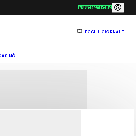
ABBONATI ORA
LEGGI IL GIORNALE
CASINÒ