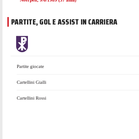
Neerpelt
,
9/6/1989
(
37
anni)
PARTITE, GOL E ASSIST IN CARRIERA
Partite giocate
Cartellini Gialli
Cartellini Rossi