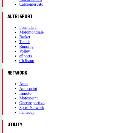
Calciomercato
ALTRI SPORT
Formula 1
Motomondiale
Basket
Tennis
Running
Volley
eSports
Ciclismo
NETWORK
Auto
Autosprint
Inmoto
Motosprint
Guerinsportivo
Sport Network
Fantacup
UTILITY