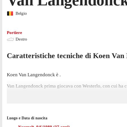
Belgio
Portiere
Destro
Caratteristiche tecniche di
Koen
Van 
Koen Van Langendonck è .
Van Langendonck prima giocava con Westerlo, con cui ha c
Luogo e Data di nascita