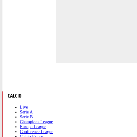
CALCIO
Live
Serie A
Serie B
Champions League
Europa League
Conference League
Calcio Estero