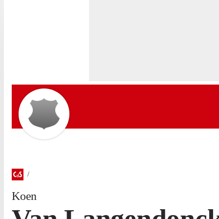
Koen
Van Langendonc