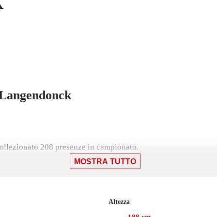
Langendonck
ollezionato 208 presenze in campionato.
MOSTRA TUTTO
Altezza