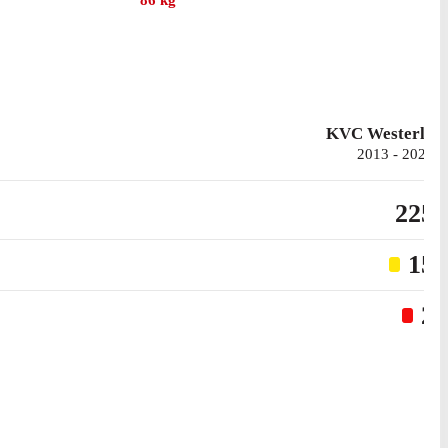
86
kg
KVC Westerlo
2013 - 2026
225
15
2