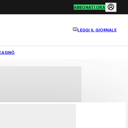
ABBONATI ORA
LEGGI IL GIORNALE
CASINÒ