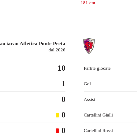
ugno 2025, mentre prima giocava con Júbilo Iwata, con cui ha 
181
cm
sociacao Atletica Ponte Preta
dal 2026
10
Partite giocate
1
Gol
0
Assist
0
Cartellini Gialli
0
Cartellini Rossi