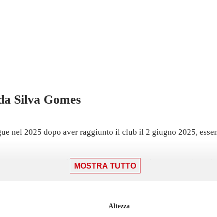
da Silva Gomes
 nel 2025 dopo aver raggiunto il club il 2 giugno 2025, essendo
to Sanga: una sconfitta per 3-0 contro Yokohama F. Marinos, in 
MOSTRA TUTTO
a prossima sfida di J1 League per Kyoto Sanga.
n 29 partite con Júbilo Iwata, gare in cui ha segnato 1 gol.
Altezza