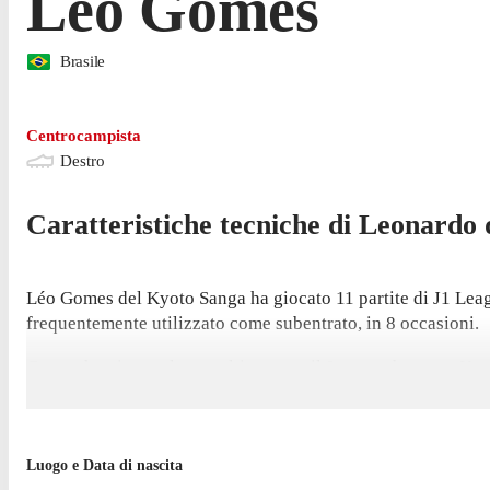
Léo Gomes
Brasile
Centrocampista
Destro
Caratteristiche tecniche di
Leonardo
Léo Gomes del Kyoto Sanga ha giocato 11 partite di J1 League
frequentemente utilizzato come subentrato, in 8 occasioni.
Gomes ha giocato la sua ultima gara il 9 novembre, con Kyo
La gara casalinga contro Vissel Kobe, il 6 dicembre, sarà l
Nella passata stagione di J1 League Gomes è sceso in campo i
Luogo e Data di nascita