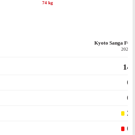
collezionato 34 presenze in campionato, con 1 gol
74
kg
Kyoto Sanga FC
2025
14
0
0
2
0