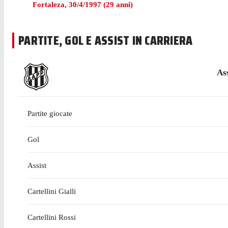
Gomes ha iniziato la sua esperienza con Kyoto Sanga nel gi
Fortaleza
,
30/4/1997
(
29
anni)
segnato.
PARTITE, GOL E ASSIST IN CARRIERA
As
Partite giocate
Gol
Assist
Cartellini Gialli
Cartellini Rossi