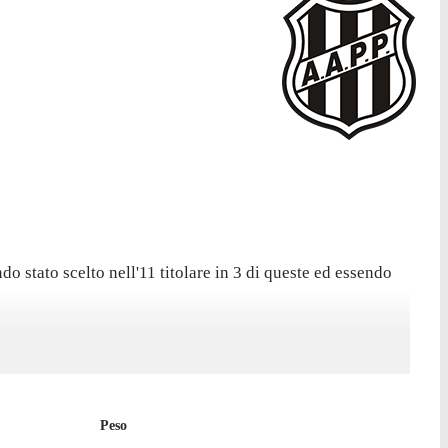
 stato scelto nell'11 titolare in 3 di queste ed essendo
cui ha giocato 19 minuti.
Peso