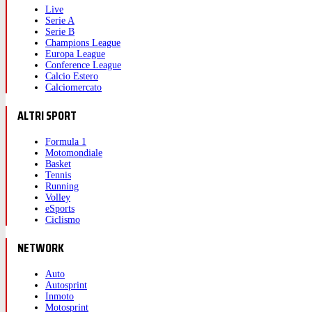
Live
Serie A
Serie B
Champions League
Europa League
Conference League
Calcio Estero
Calciomercato
ALTRI SPORT
Formula 1
Motomondiale
Basket
Tennis
Running
Volley
eSports
Ciclismo
NETWORK
Auto
Autosprint
Inmoto
Motosprint