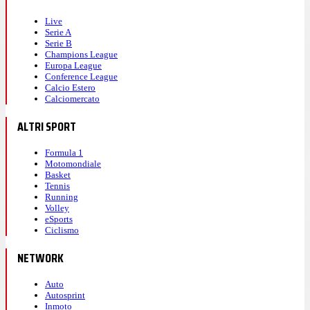
Live
Serie A
Serie B
Champions League
Europa League
Conference League
Calcio Estero
Calciomercato
ALTRI SPORT
Formula 1
Motomondiale
Basket
Tennis
Running
Volley
eSports
Ciclismo
NETWORK
Auto
Autosprint
Inmoto