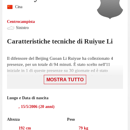
Cina
Centrocampista
Sinistro
Caratteristiche tecniche di
Ruiyue
Li
Il difensore del Beijing Guoan Li Ruiyue ha collezionato 4
presenze, per un totale di 94 minuti. È stato scelto nell'11
iniziale in 1 di queste presenze su 30 giornate ed è stato
frequentemente utilizzato come subentrato, in 3 occasioni.
MOSTRA TUTTO
Il difensore ha giocato la sua ultima partita il 25 agosto, con
Beijing Guoan: una vittoria per 4-0 contro Wuhan Three Towns,
Luogo e Data di nascita
in cui ha giocato 19 minuti.
,
15/5/2006
(
20
anni)
Nella passata stagione di Chinese Football League 1 Ruiyue ha
giocato 6 partite con Shanghai Jiading Huilong.
Altezza
Peso
192
cm
79
kg