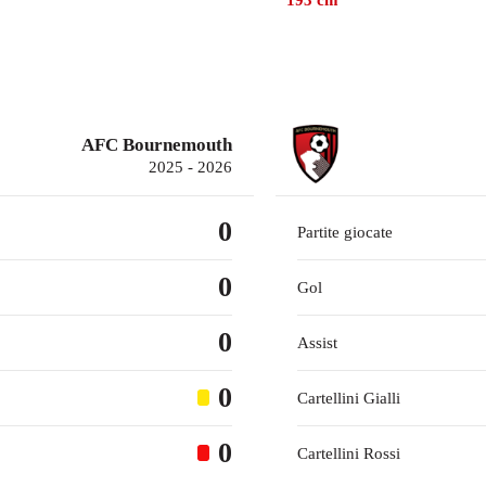
193
cm
AFC Bournemouth
2025 - 2026
0
Partite giocate
0
Gol
0
Assist
0
Cartellini Gialli
0
Cartellini Rossi