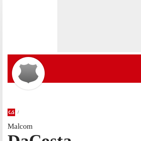
Malcom
DaCosta