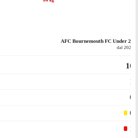
84
kg
AFC Bournemouth FC Under 21
dal 2024
10
1
0
0
1