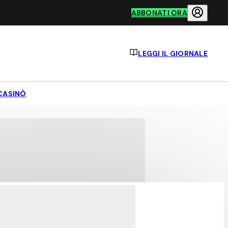
ABBONATI ORA
LEGGI IL GIORNALE
CASINÒ