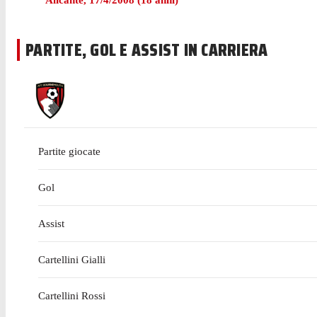
Alicante
,
17/4/2008
(
18
anni)
PARTITE, GOL E ASSIST IN CARRIERA
Partite giocate
Gol
Assist
Cartellini Gialli
Cartellini Rossi