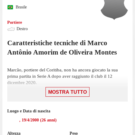
Brasile
Portiere
Destro
Caratteristiche tecniche di
Marco
Antônio
Amorim de Oliveira Montes
Marcão, portiere del Coritiba, non ha ancora giocato la sua
prima partita in Serie A dopo aver raggiunto il club il 12
dicembre 2020.
MOSTRA TUTTO
La prossima sfida per il Coritiba - che si trova al 19° posto con
30 punti - sarà una partita casalinga contro il Corinthians, il 7
dicembre.
Luogo e Data di nascita
Marcão ha giocato 1 partita di Paranaense 1 nell'ultima stagione
,
19/4/2000
(
26
anni)
con il Coritiba.
Altezza
Peso