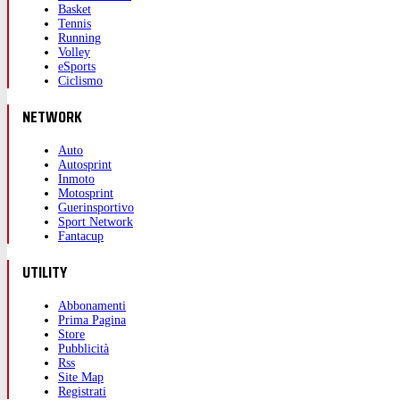
Basket
Tennis
Running
Volley
eSports
Ciclismo
NETWORK
Auto
Autosprint
Inmoto
Motosprint
Guerinsportivo
Sport Network
Fantacup
UTILITY
Abbonamenti
Prima Pagina
Store
Pubblicità
Rss
Site Map
Registrati