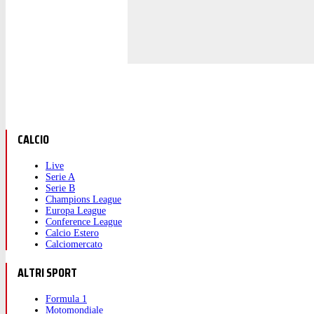
CALCIO
Live
Serie A
Serie B
Champions League
Europa League
Conference League
Calcio Estero
Calciomercato
ALTRI SPORT
Formula 1
Motomondiale