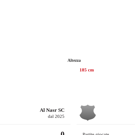
Altezza
185
cm
Al Nasr SC
dal 2025
0
Partite giocate