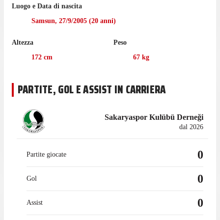
Il centrocampista è tornato a giocare per Samsunspor nel luglio
Luogo e Data di nascita
2021 dopo un'esperienza in prestito con Sarıyer, con cui ha
Samsun
,
27/9/2005
(
20
anni)
collezionato 4 presenze in campionato.
Altezza
Peso
172
cm
67
kg
PARTITE, GOL E ASSIST IN CARRIERA
Sakaryaspor Kulübü Derneği
dal 2026
0
Partite giocate
0
Gol
0
Assist