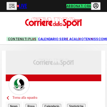
LIVE
Vai al contenuto principale
ABBONATI ORA
CONTENUTI PLUS
CALENDARIO SERIE A
CALCIO
TENNIS
SCOM
Torna alla squadra
News
Rosa
Calendario
Statistiche