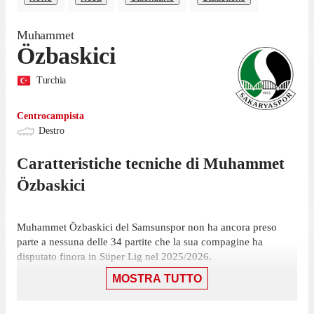
Muhammet
Özbaskici
Turchia
Centrocampista
Destro
Caratteristiche tecniche di
Muhammet
Özbaskici
Muhammet Özbaskici del Samsunspor non ha ancora preso
parte a nessuna delle 34 partite che la sua compagine ha
disputato finora in Süper Lig nel 2025/2026.
MOSTRA TUTTO
Özbaskici ha giocato 3 partite di Süper Lig nell'ultima stagione
con Samsunspor.