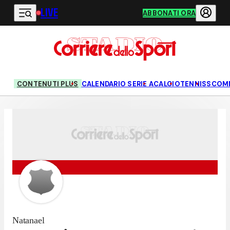
LIVE
Vai al contenuto principale
ABBONATI ORA
CONTENUTI PLUS
CALENDARIO SERIE A
CALCIO
TENNIS
SCOM
Natanael