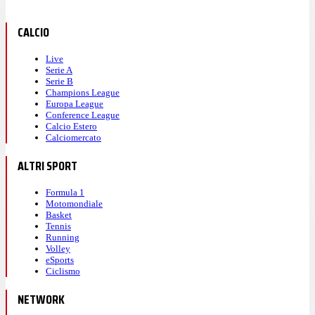
CALCIO
Live
Serie A
Serie B
Champions League
Europa League
Conference League
Calcio Estero
Calciomercato
ALTRI SPORT
Formula 1
Motomondiale
Basket
Tennis
Running
Volley
eSports
Ciclismo
NETWORK