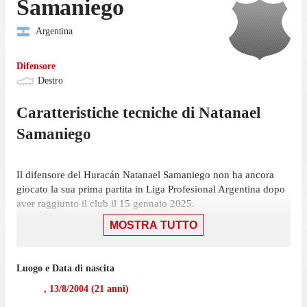
Samaniego
Argentina
Difensore
Destro
Caratteristiche tecniche di
Natanael
Samaniego
Il difensore del Huracán Natanael Samaniego non ha ancora
giocato la sua prima partita in Liga Profesional Argentina dopo
aver raggiunto il club il 15 gennaio 2025.
MOSTRA TUTTO
La trasferta contro il Gimnasia La Plata, il 5 aprile, sarà la
prossima sfida di Liga Profesional Argentina per l'Huracán.
Samaniego non ha giocato nemmeno una partita di Liga
Luogo e Data di nascita
Profesional Argentina nell'ultima stagione con l'Huracán.
,
13/8/2004
(
21
anni)