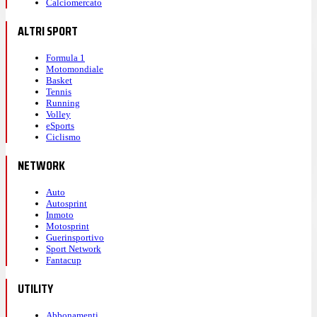
Calciomercato
ALTRI SPORT
Formula 1
Motomondiale
Basket
Tennis
Running
Volley
eSports
Ciclismo
NETWORK
Auto
Autosprint
Inmoto
Motosprint
Guerinsportivo
Sport Network
Fantacup
UTILITY
Abbonamenti