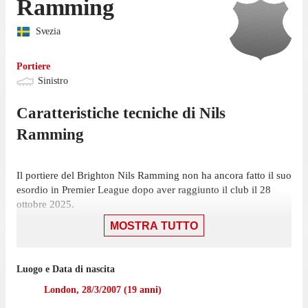
Ramming
Svezia
Portiere
Sinistro
Caratteristiche tecniche di
Nils
Ramming
Il portiere del Brighton Nils Ramming non ha ancora fatto il suo
esordio in Premier League dopo aver raggiunto il club il 28
ottobre 2025.
MOSTRA TUTTO
Nell'ultima stagione con Eintracht Frankfurt II in Regionalliga
Ramming ha collezionato 30 presenze.
Il portiere è passato a giocare con il Brighton nell'ottobre 2025,
Luogo e Data di nascita
mentre prima giocava con Eintracht Frankfurt II, con cui ha
London
,
28/3/2007
(
19
anni)
collezionato 30 presenze in campionato.