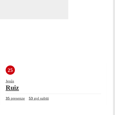
25
Jesús
Ruiz
35
presenze
53
gol subiti