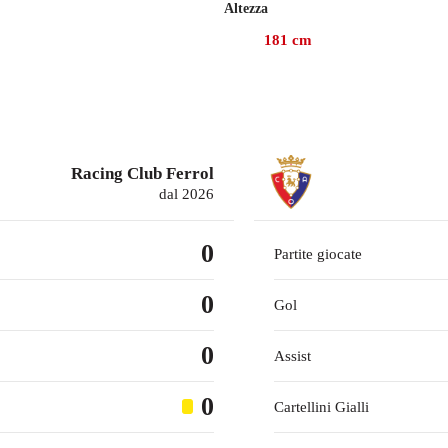
Altezza
'attuale squadra, l'Osasuna, nella competizione.
181
cm
Racing Club Ferrol
dal 2026
0
Partite giocate
0
Gol
0
Assist
0
Cartellini Gialli