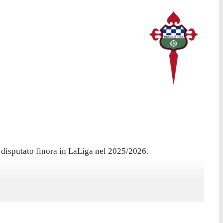
 disputato finora in LaLiga nel 2025/2026.
a collezionato 68 presenze in campionato, con 6 gol
lona, a 19 anni e 3 giorni. Quella gara rimane l'unica per