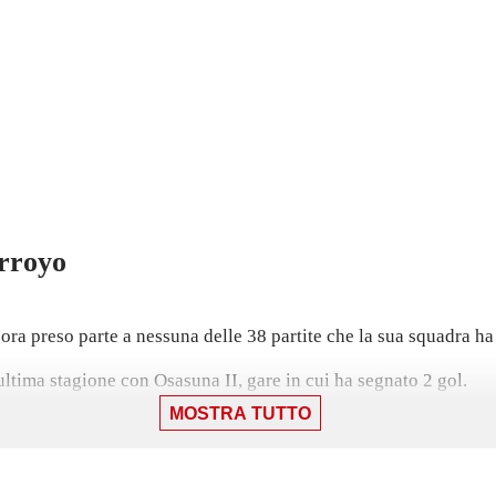
rroyo
ra preso parte a nessuna delle 38 partite che la sua squadra ha
ltima stagione con Osasuna II, gare in cui ha segnato 2 gol.
MOSTRA TUTTO
ll'ottobre 2025, mentre prima giocava con Osasuna II, con cui h
gosto 2022, giocando 14 minuti come subentrato contro il Barcel