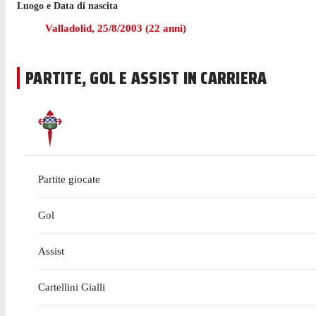
Luogo e Data di nascita
Arroyo in LaLiga, e non ha ancora fatto il suo esordio con l
Valladolid
,
25/8/2003
(
22
anni)
PARTITE, GOL E ASSIST IN CARRIERA
Partite giocate
Gol
Assist
Cartellini Gialli