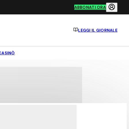
ABBONATI ORA
LEGGI IL GIORNALE
CASINÒ