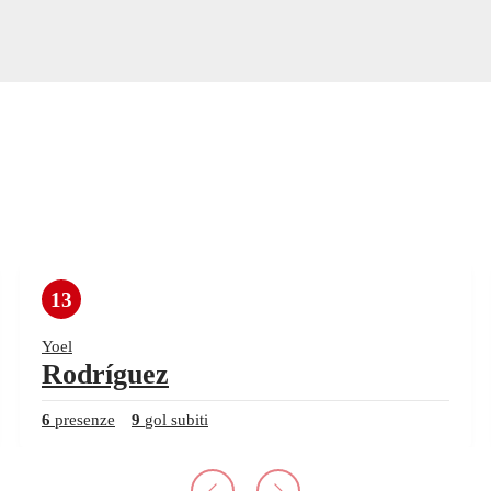
13
Yoel
Rodríguez
6
presenze
9
gol subiti