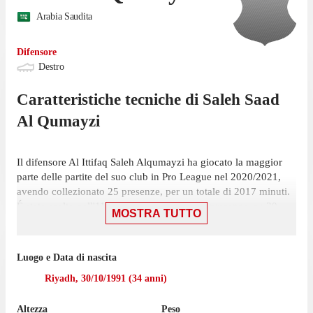
Arabia Saudita
Difensore
Destro
Caratteristiche tecniche di
Saleh Saad
Al Qumayzi
Il difensore Al Ittifaq Saleh Alqumayzi ha giocato la maggior
parte delle partite del suo club in Pro League nel 2020/2021,
avendo collezionato 25 presenze, per un totale di 2017 minuti.
É stato scelto nell'11 iniziale in 23 di queste presenze, su 30
MOSTRA TUTTO
giornate, ed è entrato a gara in corso 2 volte.
Il difensore ha giocato la sua ultima partita il 30 maggio, con Al
Luogo e Data di nascita
Ittifaq: una vittoria per 2-1 contro Al Ahli, in cui ha giocato 90
minuti. Ha ricevuto 1 cartellino rosso.
Riyadh
,
30/10/1991
(
34
anni)
Alqumayzi ha giocato 26 partite di Pro League nell'ultima
Altezza
Peso