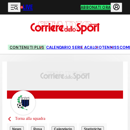
LIVE
Vai al contenuto principale
ABBONATI ORA
CONTENUTI PLUS
CALENDARIO SERIE A
CALCIO
TENNIS
SCOM
Torna alla squadra
News
Rosa
Calendario
Statistiche