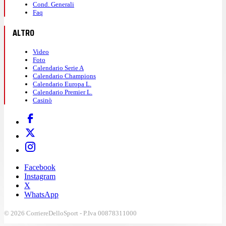
Cond. Generali
Faq
ALTRO
Video
Foto
Calendario Serie A
Calendario Champions
Calendario Europa L.
Calendario Premier L.
Casinò
Facebook
Instagram
X
WhatsApp
© 2026 CorriereDelloSport - P.Iva 00878311000