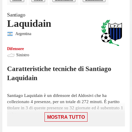
Santiago
Laquidain
Argentina
Difensore
Sinistro
Caratteristiche tecniche di
Santiago
Laquidain
Santiago Laquidain è un difensore del Aldosivi che ha
collezionato 4 presenze, per un totale di 272 minuti. È partito
titolare in 3 di queste presenze su 32 giornate ed è subentrato 1
volta.
MOSTRA TUTTO
Il difensore ha giocato la sua ultima partita il 31 agosto, con
l'Aldosivi: una sconfitta per 2-0 contro il Boca Juniors, in cui ha