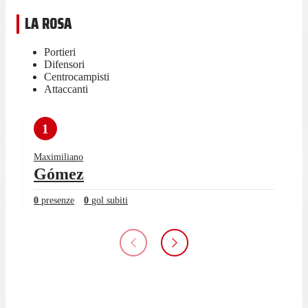
LA ROSA
Portieri
Difensori
Centrocampisti
Attaccanti
1
Maximiliano
Gómez
0
presenze
0
gol subiti