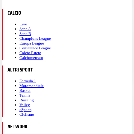
CALCIO
Live
Serie A
Serie B
Champions League
Europa League
Conference League
Calcio Estero
Calciomercato
ALTRI SPORT
Formula 1
Motomondiale
Basket
Tennis
Running
Volley
eSports
Ciclismo
NETWORK