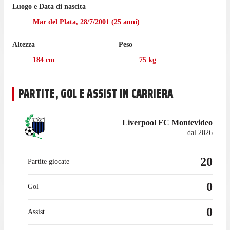
Luogo e Data di nascita
giocato 90 minuti.
Mar del Plata
,
28/7/2001
(
25
anni)
Laquidain ha giocato 17 partite di Liga Profesional Argentina
nell'ultima stagione con il Central Córdoba, gare in cui ha
Altezza
Peso
realizzato 1 gol e fornito 2 passaggi vincenti.
184
cm
75
kg
Il difensore è tornato a giocare per l'Aldosivi nel gennaio 2025
dopo un'esperienza in prestito con il Central Córdoba, con cui
ha collezionato 17 presenze in campionato, con 1 gol segnato e
PARTITE, GOL E ASSIST IN CARRIERA
2 assist.
Liverpool FC Montevideo
dal 2026
20
Partite giocate
0
Gol
0
Assist