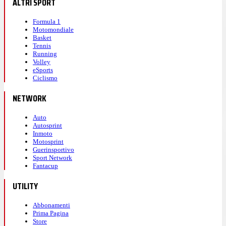
ALTRI SPORT
Formula 1
Motomondiale
Basket
Tennis
Running
Volley
eSports
Ciclismo
NETWORK
Auto
Autosprint
Inmoto
Motosprint
Guerinsportivo
Sport Network
Fantacup
UTILITY
Abbonamenti
Prima Pagina
Store