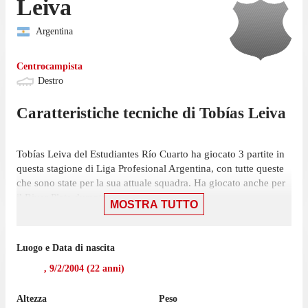
Leiva
Argentina
Centrocampista
Destro
Caratteristiche tecniche di
Tobías
Leiva
Tobías Leiva del Estudiantes Río Cuarto ha giocato 3 partite in
questa stagione di Liga Profesional Argentina, con tutte queste
che sono state per la sua attuale squadra. Ha giocato anche per
il River Plate durante la stagione 2026.
MOSTRA TUTTO
La sua ultima presenza in Liga Profesional Argentina è stata il
16 marzo, gara in cui ha giocato 34 minuti con la maglia del
Luogo e Data di nascita
Estudiantes Río Cuarto contro il Racing Club, nella sconfitta per
2-0.
,
9/2/2004
(
22
anni)
La prossima partita per Estudiantes Río Cuarto sarà una partita
Altezza
Peso
casalinga contro Tigre, il 26 luglio.