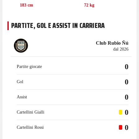
183
cm
72
kg
Nell'ultima stagione con l'Aldosivi in Liga Profesional
Argentina Leiva ha collezionato 21 presenze, gare in cui ha
segnato 2 gol.
PARTITE, GOL E ASSIST IN CARRIERA
Il centrocampista ha iniziato la sua esperienza in prestito con
Estudiantes Río Cuarto nel gennaio 2026. In precedenza
Club Rubio Ñú
giocava per il River Plate, per cui non ha collezionato alcuna
dal 2026
presenza in campionato.
0
Partite giocate
0
Gol
0
Assist
0
Cartellini Gialli
0
Cartellini Rossi