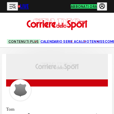
LIVE
Vai al contenuto principale
ABBONATI ORA
CONTENUTI PLUS
CALENDARIO SERIE A
CALCIO
TENNIS
SCOM
Tom