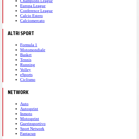
Champions League
Europa League
Conference League
Calcio Estero
Calciomercato
ALTRI SPORT
Formula 1
Motomondiale
Basket
Tennis
Running
Volley
eSports
Ciclismo
NETWORK
Auto
Autosprint
Inmoto
Motosprint
Guerinsportivo
Sport Network
Fantacup