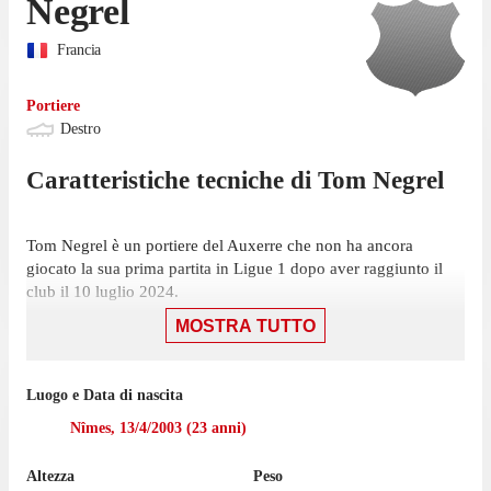
Negrel
Francia
Portiere
Destro
Caratteristiche tecniche di
Tom
Negrel
Tom Negrel è un portiere del Auxerre che non ha ancora
giocato la sua prima partita in Ligue 1 dopo aver raggiunto il
club il 10 luglio 2024.
MOSTRA TUTTO
Nell'ultima stagione con Auxerre II in National 3 Negrel ha
collezionato 14 presenze.
Negrel è passato a giocare con l'Auxerre nel luglio 2024,
Luogo e Data di nascita
mentre prima giocava con il Lilla, con cui non ha collezionato
Nîmes
,
13/4/2003
(
23
anni)
alcuna presenza in campionato.
Altezza
Peso