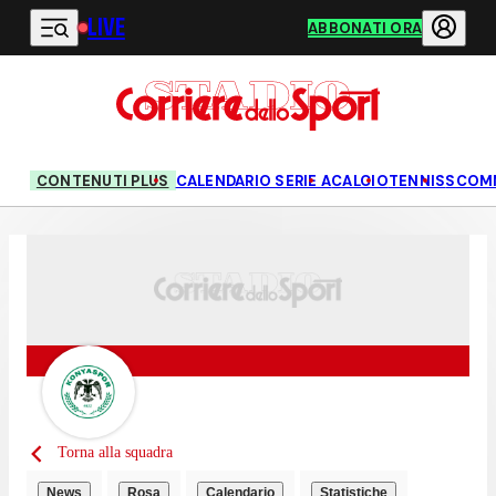
LIVE
Vai al contenuto principale
ABBONATI ORA
CONTENUTI PLUS
CALENDARIO SERIE A
CALCIO
TENNIS
SCOM
Torna alla squadra
News
Rosa
Calendario
Statistiche