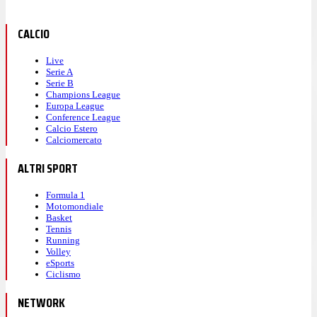
CALCIO
Live
Serie A
Serie B
Champions League
Europa League
Conference League
Calcio Estero
Calciomercato
ALTRI SPORT
Formula 1
Motomondiale
Basket
Tennis
Running
Volley
eSports
Ciclismo
NETWORK