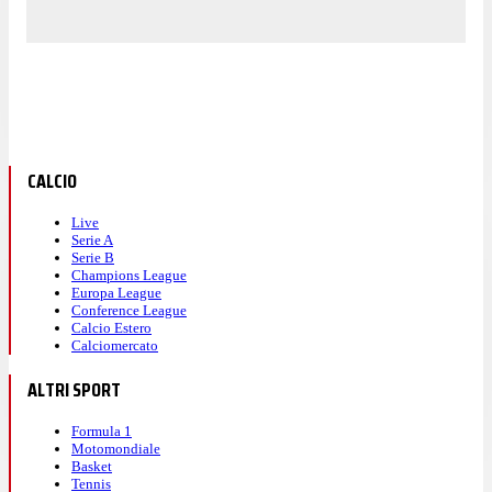
CALCIO
Live
Serie A
Serie B
Champions League
Europa League
Conference League
Calcio Estero
Calciomercato
ALTRI SPORT
Formula 1
Motomondiale
Basket
Tennis