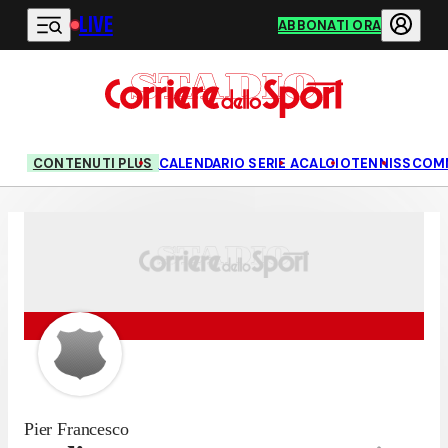
LIVE
Vai al contenuto principale
ABBONATI ORA
CONTENUTI PLUS
CALENDARIO SERIE A
CALCIO
TENNIS
SCOM
Pier Francesco