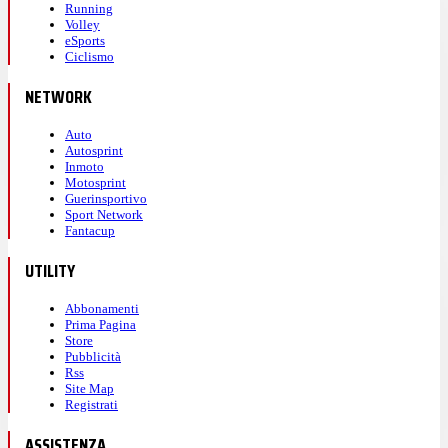
Running
Volley
eSports
Ciclismo
NETWORK
Auto
Autosprint
Inmoto
Motosprint
Guerinsportivo
Sport Network
Fantacup
UTILITY
Abbonamenti
Prima Pagina
Store
Pubblicità
Rss
Site Map
Registrati
ASSISTENZA