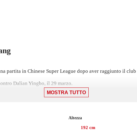
ang
 partita in Chinese Super League dopo aver raggiunto il club 
contro Dalian Yingbo, il 29 marzo.
MOSTRA TUTTO
per League nell'ultima stagione con Changchun Yatai.
Altezza
192
cm