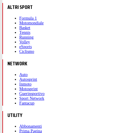
ALTRI SPORT
Formula 1
Motomondiale
Basket
Tennis
Running
Volley
eSports
Ciclismo
NETWORK
Auto
Autosprint
Inmoto
Motosprint
Guerinsportivo
Sport Network
Fantacup
UTILITY
Abbonamenti
Prima Pagina