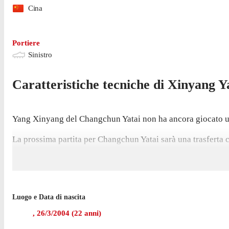
Cina
Portiere
Sinistro
Caratteristiche tecniche di
Xinyang
Y
Yang Xinyang del Changchun Yatai non ha ancora giocato una
La prossima partita per Changchun Yatai sarà una trasferta 
Xinyang non ha giocato nemmeno una partita di Chinese Su
Luogo e Data di nascita
,
26/3/2004
(
22
anni)