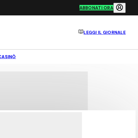
ABBONATI ORA
LEGGI IL GIORNALE
CASINÒ