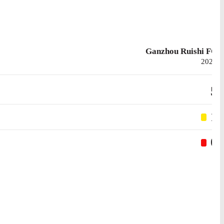
Ganzhou Ruishi FC
2025
5
1
0