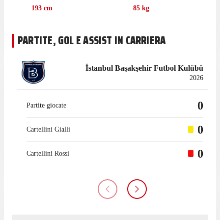
presenza in campionato.
193
cm
85
kg
PARTITE, GOL E ASSIST IN CARRIERA
İstanbul Başakşehir Futbol Kulübü
2026
0
Partite giocate
0
Cartellini Gialli
0
Cartellini Rossi