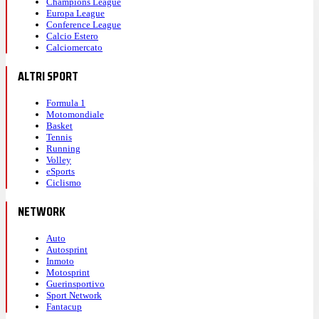
Champions League
Europa League
Conference League
Calcio Estero
Calciomercato
ALTRI SPORT
Formula 1
Motomondiale
Basket
Tennis
Running
Volley
eSports
Ciclismo
NETWORK
Auto
Autosprint
Inmoto
Motosprint
Guerinsportivo
Sport Network
Fantacup