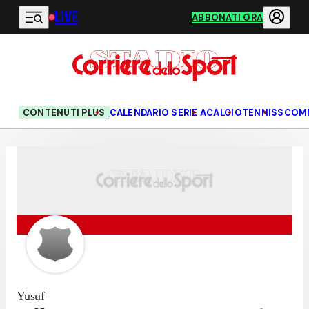
LIVE
Vai al contenuto principale
ABBONATI ORA
CONTENUTI PLUS
CALENDARIO SERIE A
CALCIO
TENNIS
SCOM
Yusuf