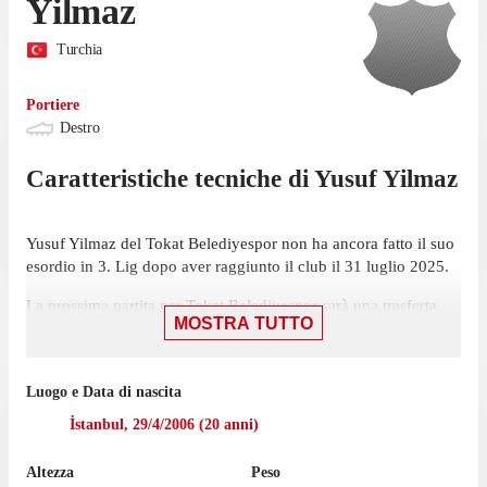
Yilmaz
Turchia
Portiere
Destro
Caratteristiche tecniche di
Yusuf
Yilmaz
Yusuf Yilmaz del Tokat Belediyespor non ha ancora fatto il suo
esordio in 3. Lig dopo aver raggiunto il club il 31 luglio 2025.
La prossima partita per Tokat Belediyespor sarà una trasferta
MOSTRA TUTTO
contro Pazarspor, il 25 marzo.
Yilmaz non ha giocato nemmeno una partita di Süper Lig
nell'ultima stagione con l'Istanbul Ba?ak?ehir.
Luogo e Data di nascita
İstanbul
,
29/4/2006
(
20
anni)
Yilmaz ha iniziato la sua esperienza in prestito con Tokat
Belediyespor nel luglio 2025. In precedenza giocava per
Altezza
Peso
l'Istanbul Ba?ak?ehir, per cui non ha collezionato alcuna