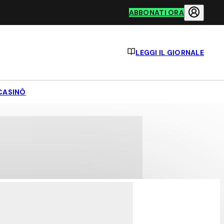
ABBONATI ORA
LEGGI IL GIORNALE
CASINÒ