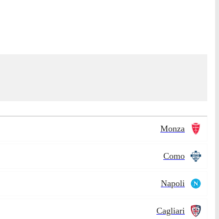
Monza
Como
Napoli
Cagliari