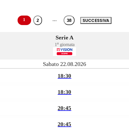
1
…
SUCCESSIVA
2
38
Serie A
a
1
giornata
Sabato 22.08.2026
18:30
18:30
20:45
20:45