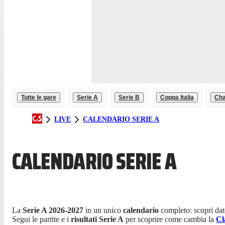
Tutte le gare
Serie A
Serie B
Coppa Italia
Cha
LIVE
CALENDARIO SERIE A
CALENDARIO SERIE A
La
Serie A 2026-2027
in un unico
calendario
completo: scopri date,
Segui le partite e i
risultati Serie A
per scoprire come cambia la
Cl