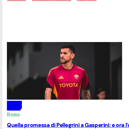
Roma
Quella promessa di Pellegrini a Gasperini: e ora l