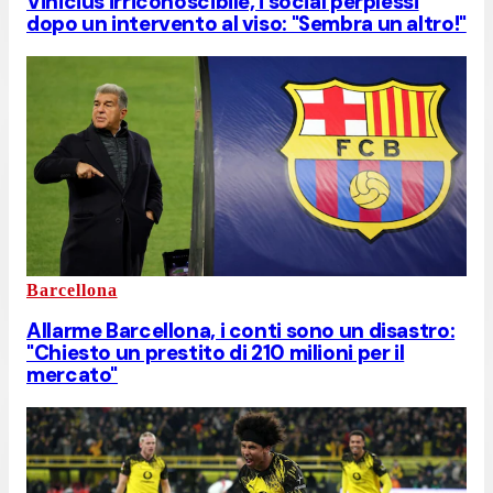
Vinicius irriconoscibile, i social perplessi
dopo un intervento al viso: "Sembra un altro!"
Barcellona
Allarme Barcellona, i conti sono un disastro:
"Chiesto un prestito di 210 milioni per il
mercato"