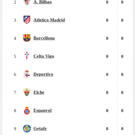
A. Bilbao
2
0
0
Atletico Madrid
3
0
0
Barcellona
4
0
0
Celta Vigo
5
0
0
Deportivo
6
0
0
Elche
7
0
0
Espanyol
8
0
0
Getafe
9
0
0