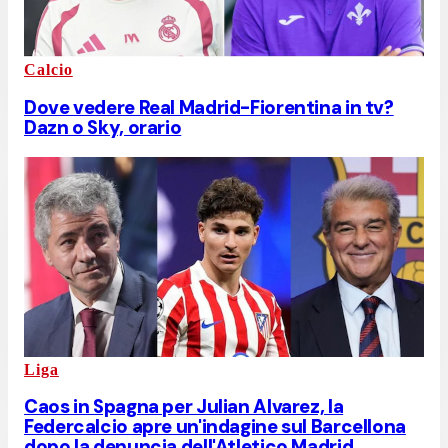
Calcio
Dove vedere Real Madrid-Fiorentina in tv?
Dazn o Sky, orario
Liga
Caos in Spagna per Julian Alvarez, la
Federcalcio apre un'indagine sul Barcellona
dopo la denuncia dell'Atletico Madrid