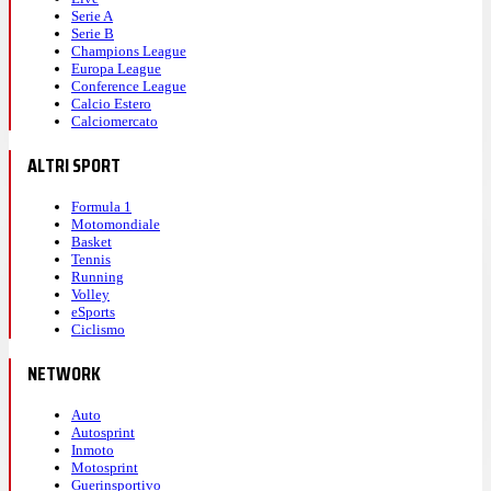
Serie A
Serie B
Champions League
Europa League
Conference League
Calcio Estero
Calciomercato
ALTRI SPORT
Formula 1
Motomondiale
Basket
Tennis
Running
Volley
eSports
Ciclismo
NETWORK
Auto
Autosprint
Inmoto
Motosprint
Guerinsportivo