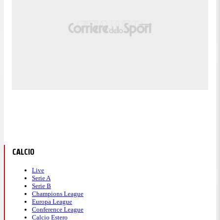
Tiro respinto. Mikel Jauregizar (Athletic Bilbao) un
80'
tiro di sinistro da fuori area.
Calcio d'angolo,Athletic Bilbao. Calcio d'angolo
77'
causato da Eray Cömert (Valencia).
Tiro parato. Unai Gómez (Athletic Bilbao) un colpo
di testa da centro area parato palla indirizzata
75'
nell'angolino in basso a sinistra. Assist di Iñaki
Williams con cross.
Fuorigioco. Javi Guerra(Valencia) prova il lancio
74'
lungo, ma Umar Sadiq e' colto in fuorigioco.
Gol! Athletic Bilbao 0, Valencia 1. Umar Sadiq
(Valencia) un colpo di testa da centro area palla
72'
indirizzata nell'angolino in basso a destra. Assist di
Luis Rioja con cross in seguito a un contropiede.
CALCIO
Sostituzione, Athletic Bilbao. Mikel Vesga
71'
sostituisce Alejandro Rego.
Live
Serie A
Sostituzione, Athletic Bilbao. Unai Gómez
70'
Serie B
sostituisce Robert Navarro.
Champions League
Europa League
Sostituzione, Valencia. Largie Ramazani sostituisce
70'
Conference League
Diego López per infortunio.
Calcio Estero