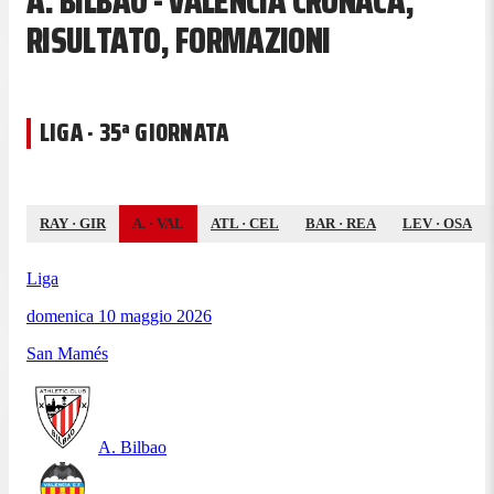
A. BILBAO - VALENCIA CRONACA,
RISULTATO, FORMAZIONI
LIGA · 35ª GIORNATA
RAY
·
GIR
A.
·
VAL
ATL
·
CEL
BAR
·
REA
LEV
·
OSA
Liga
domenica 10 maggio 2026
San Mamés
A. Bilbao