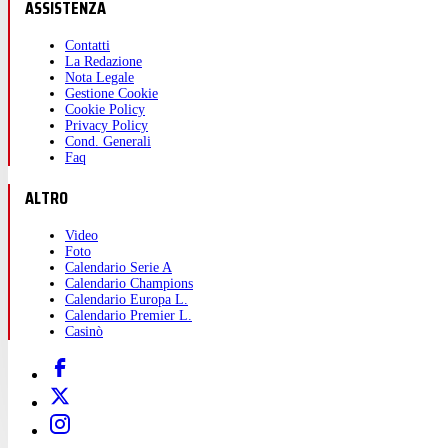
ASSISTENZA
Contatti
La Redazione
Nota Legale
Gestione Cookie
Cookie Policy
Privacy Policy
Cond. Generali
Faq
ALTRO
Video
Foto
Calendario Serie A
Calendario Champions
Calendario Europa L.
Calendario Premier L.
Casinò