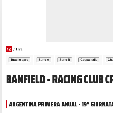
/
LIVE
Tutte le gare
Serie A
Serie B
Coppa Italia
Cha
BANFIELD - RACING CLUB 
ARGENTINA PRIMERA ANUAL · 19ª GIORNAT