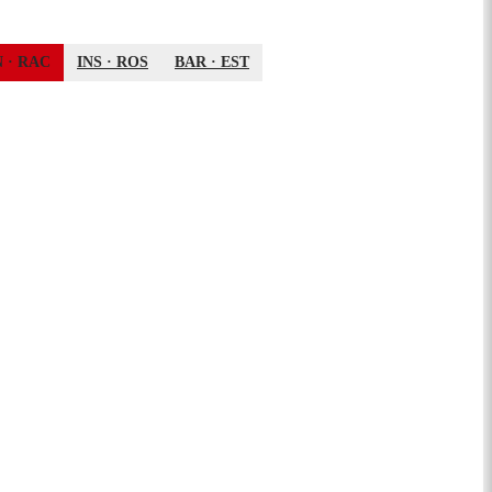
N
·
RAC
INS
·
ROS
BAR
·
EST