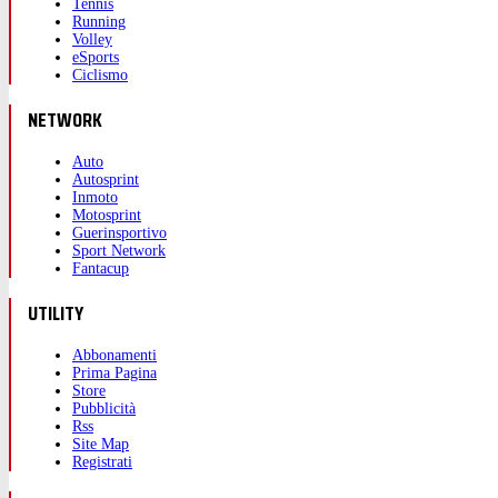
Tennis
Running
Volley
eSports
Ciclismo
NETWORK
Auto
Autosprint
Inmoto
Motosprint
Guerinsportivo
Sport Network
Fantacup
UTILITY
Abbonamenti
Prima Pagina
Store
Pubblicità
Rss
Site Map
Registrati