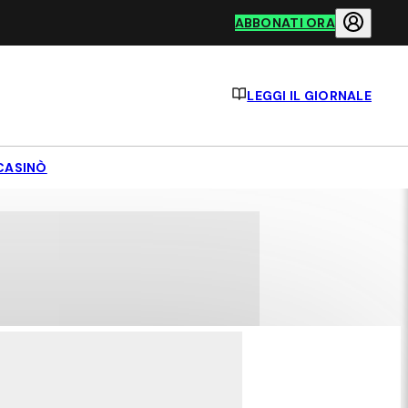
ABBONATI ORA
LEGGI IL GIORNALE
CASINÒ