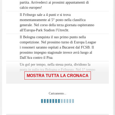
partita. Arrivederci ai prossimi appuntamenti di
calcio europeo!
Il Friburgo sale a 4 punti e si trova
momentaneamente al 5° posto nella classifica
generale. Nel corso della terza giornata ospiteranno
all'Europa-Park Stadion l'Utrecht.
Il Bologna conquista il suo primo punto nella
competizione. Nel prossimo turno di Europa League
i rossoneri saranno ospitati a Bucarest dal FCSB. Il
prossimo impegno stagionale invece avrà luogo al
Dall'Ara contro il Pisa.
Un gol per tempo, nella stessa porta, dividono la
posta in palio tra Bologna e Friburgo. Nel 1° tempo
la sblocca con un tap-in Orsolini al 29°. Il gol del
MOSTRA TUTTA LA CRONACA
definitivo 1-1 arriva su un calcio di rigore,
provocato da un mani di Castro, trasformato da
Adamu al minuto 57.
Caricamento...
TRIPLICE FISCHIO ALLO STADIO RENATO
90'+6'
DALL'ARA! Bologna-Friburgo 1-1
Quando manca poco più di un minuto Fabbian cerca
90'+4'
il break a destra per andare al traversone dal fondo,