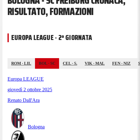
BOLOGNA - SC FREIBURG CRONACA,
RISULTATO, FORMAZIONI
EUROPA LEAGUE · 2ª GIORNATA
ROM
·
LIL
BOL
·
SC
CEL
·
S.
VIK
·
MAL
FEN
·
NIZ
Europa LEAGUE
giovedì 2 ottobre 2025
Renato Dall'Ara
Bologna