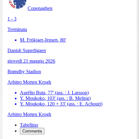
Copenaghen
1 - 3
Terminata
M. Frökjaer-Jensen
,
80
'
Danish Superligaen
giovedì 21 maggio 2026
Brøndby Stadion
Arbitro
Morten Krogh
Aurélio Buta
,
77
'
(ass. :
J. Larsson
)
Y. Moukoko
,
103
'
(ass. :
B. Meling
)
Y. Moukoko
,
120 + 33
'
(ass. :
E. Achouri
)
Arbitro
Morten Krogh
Tabellino
Commenta