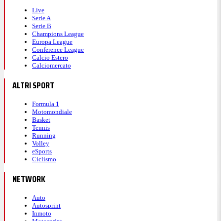
Live
Serie A
Serie B
Champions League
Europa League
Conference League
Calcio Estero
Calciomercato
ALTRI SPORT
Formula 1
Motomondiale
Basket
Tennis
Running
Volley
eSports
Ciclismo
NETWORK
Auto
Autosprint
Inmoto