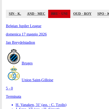
SIN
·
K.
AND
·
MEC
BRU
·
UNI
OUD
·
ROY
SPO
·
Belgian Jupiler League
domenica 17 maggio 2026
Jan Breydelstadion
Bruges
Union Saint-Gilloise
5 - 0
Terminata
H. Vanaken
,
31
'
(ass. :
C. Tzolis
)