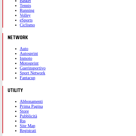
Basket
Tennis
Running
Volley
eSports
Ciclismo
NETWORK
Auto
Autosprint
Inmoto
Motosprint
Guerinsportivo
Sport Network
Fantacup
UTILITY
Abbonamenti
Prima Pagina
Store
Pubblicità
Rss
Site Map
Registrati