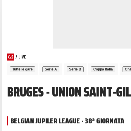
/
LIVE
Tutte le gare
Serie A
Serie B
Coppa Italia
Cha
BRUGES - UNION SAINT-GI
BELGIAN JUPILER LEAGUE · 38ª GIORNATA