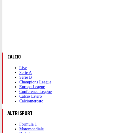
CALCIO
Live
Serie A
Serie B
Champions League
Europa League
Conference League
Calcio Estero
Calciomercato
ALTRI SPORT
Formula 1
Motomondiale