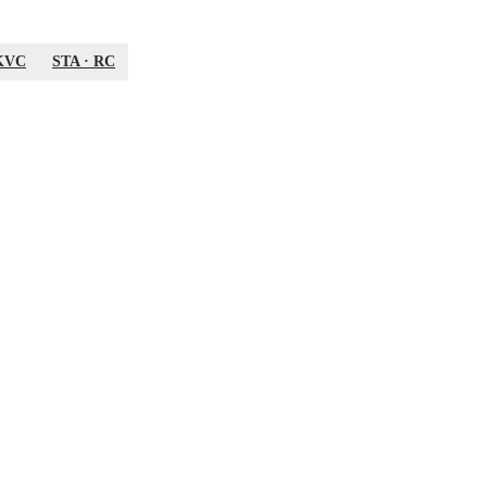
KVC
STA
·
RC