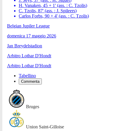
J. Seys
,
37
'
(ass. :
H. Siquet
)
H. Vanaken
,
45 + 1
'
(ass. :
C. Tzolis
)
C. Tzolis
,
87
'
(ass. :
J. Spileers
)
Carlos Forbs
,
90 + 4
'
(ass. :
C. Tzolis
)
Belgian Jupiler League
domenica 17 maggio 2026
Jan Breydelstadion
Arbitro
Lothar D'Hondt
Arbitro
Lothar D'Hondt
Tabellino
Commenta
Bruges
Union Saint-Gilloise