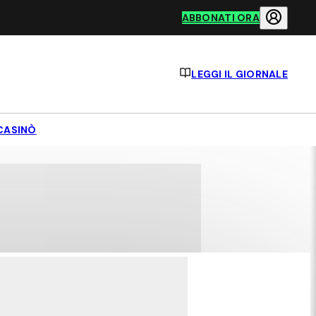
ABBONATI ORA
LEGGI IL GIORNALE
CASINÒ