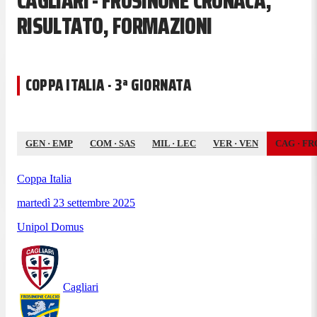
CAGLIARI - FROSINONE CRONACA,
RISULTATO, FORMAZIONI
COPPA ITALIA · 3ª GIORNATA
GEN
·
EMP
COM
·
SAS
MIL
·
LEC
VER
·
VEN
CAG
·
FR
Coppa Italia
martedì 23 settembre 2025
Unipol Domus
Cagliari