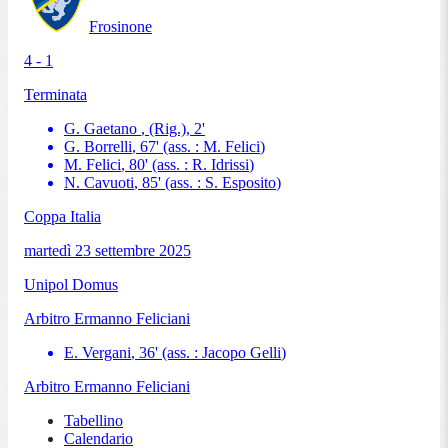
Frosinone
4 - 1
Terminata
G. Gaetano
, (Rig.)
,
2
'
G. Borrelli
,
67
'
(ass. :
M. Felici
)
M. Felici
,
80
'
(ass. :
R. Idrissi
)
N. Cavuoti
,
85
'
(ass. :
S. Esposito
)
Coppa Italia
martedì 23 settembre 2025
Unipol Domus
Arbitro
Ermanno Feliciani
E. Vergani
,
36
'
(ass. :
Jacopo Gelli
)
Arbitro
Ermanno Feliciani
Tabellino
Calendario