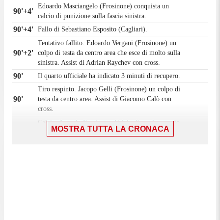
Edoardo Masciangelo (Frosinone) conquista un
90'+4'
calcio di punizione sulla fascia sinistra.
90'+4'
Fallo di Sebastiano Esposito (Cagliari).
Tentativo fallito. Edoardo Vergani (Frosinone) un
90'+2'
colpo di testa da centro area che esce di molto sulla
sinistra. Assist di Adrian Raychev con cross.
90'
Il quarto ufficiale ha indicato 3 minuti di recupero.
Tiro respinto. Jacopo Gelli (Frosinone) un colpo di
90'
testa da centro area. Assist di Giacomo Calò con
cross.
Calcio d'angolo,Frosinone. Calcio d'angolo causato
89'
MOSTRA TUTTA LA CRONACA
da Riyad Idrissi (Cagliari).
86'
Gara riprende.
Gara momentaneamente sospesa, Nicolò Cavuoti
85'
(Cagliari) per infortunio.
Gol! Cagliari 4, Frosinone 1. Nicolò Cavuoti
(Cagliari) un tiro di sinistro da centro area palla
85'
indirizzata nell'angolino in basso a destra. Assist di
Sebastiano Esposito.