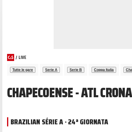
/
LIVE
Tutte le gare
Serie A
Serie B
Coppa Italia
Cha
CHAPECOENSE - ATL CRONA
BRAZILIAN SÉRIE A · 24ª GIORNATA