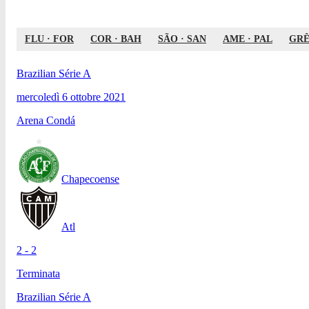
FLU
·
FOR
COR
·
BAH
SÃO
·
SAN
AME
·
PAL
GR
Brazilian Série A
mercoledì 6 ottobre 2021
Arena Condá
Chapecoense
Atl
2 - 2
Terminata
Brazilian Série A