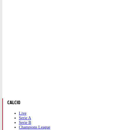
CALCIO
Live
Serie A
Serie B
Champions League