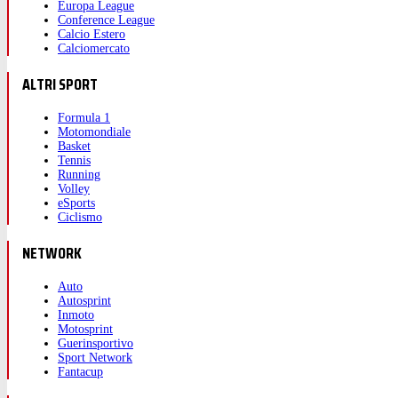
Europa League
Conference League
Calcio Estero
Calciomercato
ALTRI SPORT
Formula 1
Motomondiale
Basket
Tennis
Running
Volley
eSports
Ciclismo
NETWORK
Auto
Autosprint
Inmoto
Motosprint
Guerinsportivo
Sport Network
Fantacup