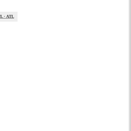
TL
·
ATL