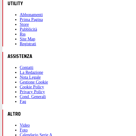
UTILITY
Abbonamenti
Prima Pagina
Store
Pubblicità
Rss
Site Map
Registrati
ASSISTENZA
Contatti
La Redazione
Nota Legale
Gestione Cookie
Cookie Policy
Privacy Policy
Cond. Generali
Faq
ALTRO
Video
Foto
Calendario Serie A