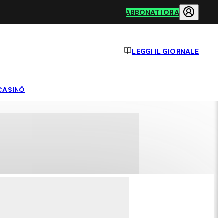
ABBONATI ORA
LEGGI IL GIORNALE
CASINÒ