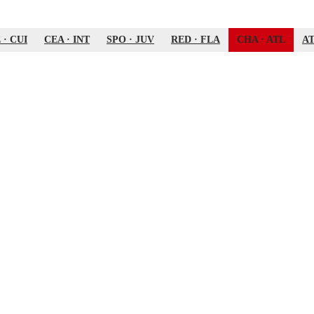
Ê
·
CUI
CEA
·
INT
SPO
·
JUV
RED
·
FLA
CHA
·
ATL
A