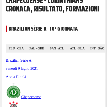
CHAPECOENSE - CORINTHIANS
CRONACA, RISULTATO, FORMAZIONI
BRAZILIAN SÉRIE A · 10ª GIORNATA
FLU
·
CEA
PAL
·
GRÊ
SAN
·
ATL
ATL
·
FLA
INT
·
SÃO
Brazilian Série A
venerdì 9 luglio 2021
Arena Condá
Chapecoense