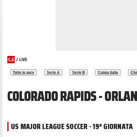
/
LIVE
Tutte le gare
Serie A
Serie B
Coppa Italia
Cha
COLORADO RAPIDS - ORLAN
US MAJOR LEAGUE SOCCER · 19ª GIORNATA