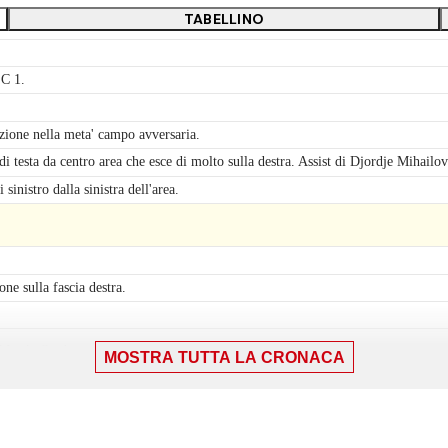
TABELLINO
SC 1.
zione nella meta' campo avversaria.
i testa da centro area che esce di molto sulla destra. Assist di Djordje Mihailov
inistro dalla sinistra dell'area.
ne sulla fascia destra.
 Martín Ojeda.
MOSTRA TUTTA LA CRONACA
 Atuesta per infortunio.