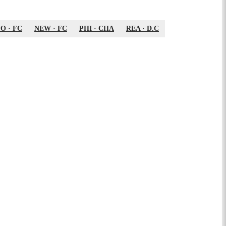
PO
·
FC
NEW
·
FC
PHI
·
CHA
REA
·
D.C