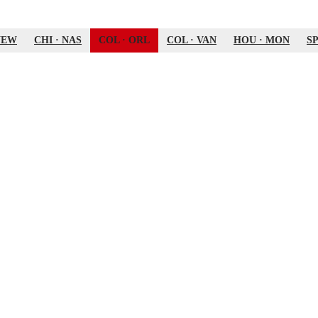
NEW
CHI
·
NAS
COL
·
ORL
COL
·
VAN
HOU
·
MON
S