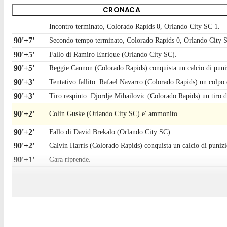
CRONACA
Incontro terminato, Colorado Rapids 0, Orlando City SC 1.
90'+7'
Secondo tempo terminato, Colorado Rapids 0, Orlando City 
90'+5'
Fallo di Ramiro Enrique (Orlando City SC).
90'+5'
Reggie Cannon (Colorado Rapids) conquista un calcio di puni
90'+3'
Tentativo fallito. Rafael Navarro (Colorado Rapids) un colpo d
90'+3'
Tiro respinto. Djordje Mihailovic (Colorado Rapids) un tiro di s
90'+2'
Colin Guske (Orlando City SC) e' ammonito.
90'+2'
Fallo di David Brekalo (Orlando City SC).
90'+2'
Calvin Harris (Colorado Rapids) conquista un calcio di punizio
90'+1'
Gara riprende.
90'+1'
Sostituzione, Orlando City SC. Nicolás Rodríguez sostituisce
90'+1'
Sostituzione, Orlando City SC. Colin Guske sostituisce Eduard
90'
Il quarto ufficiale ha indicato 6 minuti di recupero.