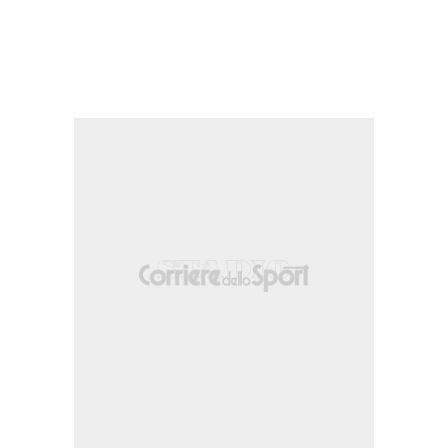
 SC) per infortunio.
ne nella propria meta' campo.
zione nella propria meta' campo.
 Yapi.
e nella propria meta' campo.
 Atencio.
o da fuori area.
ione nella propria meta' campo.
one nella propria meta' campo.