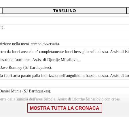
TABELLINO
 2.
izione nella meta' campo avversaria.
stro da fuori area che e' completamente fuori bersaglio sulla destra. Assist di K
stro da fuori area. Assist di Djordje Mihailovic.
a Dave Romney (SJ Earthquakes).
a fuori area parato palla indirizzata nell'angolino in basso a destra. Assist di J
 Daniel Munie (SJ Earthquakes).
ta dalla sinistra dell'area piccola. Assist di Djordje Mihailovic con cross.
MOSTRA TUTTA LA CRONACA
per infortunio.