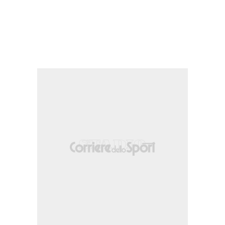
ne sulla fascia destra.
 ma DeJuan Jones e' colto in fuorigioco.
osta.
nizione sulla fascia destra.
n Espinoza.
oux.
tro dalla sinistra dell'area. Assist di Cristian Arango.
one sulla fascia sinistra.
alla destra dell'area parato palla indirizzata nell'angolino in basso a sinistra.
dalla destra dell'area parato palla indirizzata nell'angolino in basso a destra. A
n Yapi.