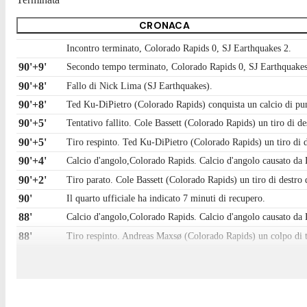
CRONACA
Incontro terminato, Colorado Rapids 0, SJ Earthquakes 2.
90'+9'
Secondo tempo terminato, Colorado Rapids 0, SJ Earthquakes
90'+8'
Fallo di Nick Lima (SJ Earthquakes).
90'+8'
Ted Ku-DiPietro (Colorado Rapids) conquista un calcio di pun
90'+5'
Tentativo fallito. Cole Bassett (Colorado Rapids) un tiro di de
90'+5'
Tiro respinto. Ted Ku-DiPietro (Colorado Rapids) un tiro di de
90'+4'
Calcio d'angolo,Colorado Rapids. Calcio d'angolo causato d
90'+2'
Tiro parato. Cole Bassett (Colorado Rapids) un tiro di destro d
90'
Il quarto ufficiale ha indicato 7 minuti di recupero.
88'
Calcio d'angolo,Colorado Rapids. Calcio d'angolo causato da
88'
Tiro respinto. Andreas Maxsø (Colorado Rapids) un colpo di tes
87'
Gara riprende.
86'
Gara momentaneamente sospesa, Noel Buck (SJ Earthquakes) 
85'
Fallo di Reid Roberts (SJ Earthquakes).