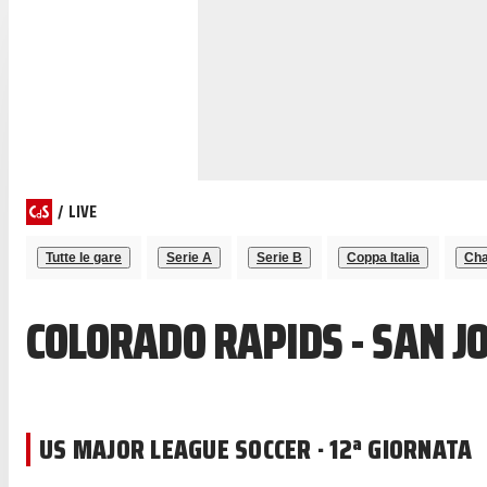
/
LIVE
Tutte le gare
Serie A
Serie B
Coppa Italia
Cha
COLORADO RAPIDS - SAN J
US MAJOR LEAGUE SOCCER · 12ª GIORNATA