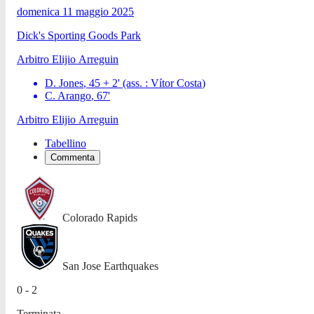
domenica 11 maggio 2025
Dick's Sporting Goods Park
Arbitro
Elijio Arreguin
D. Jones
,
45 + 2
'
(ass. :
Vítor Costa
)
C. Arango
,
67
'
Arbitro
Elijio Arreguin
Tabellino
Commenta
Colorado Rapids
San Jose Earthquakes
0 - 2
Terminata