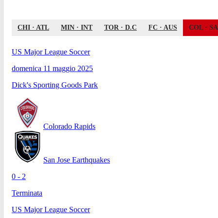
CHI
·
ATL
MIN
·
INT
TOR
·
D.C
FC
·
AUS
COL
·
S
US Major League Soccer
domenica 11 maggio 2025
Dick's Sporting Goods Park
Colorado Rapids
San Jose Earthquakes
0 - 2
Terminata
US Major League Soccer