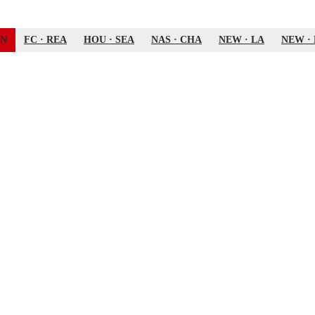
AN
FC
·
REA
HOU
·
SEA
NAS
·
CHA
NEW
·
LA
NEW
·