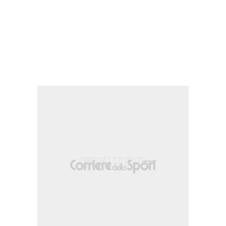
ro da fuori area. Assist di DeJuan Jones.
tro da centro area. Assist di Cristian Arango.
stro da centro area che e' completamente fuori bersaglio sulla sinistra. Assist 
e nella propria meta' campo.
ngo, ma Ousseni Bouda e' colto in fuorigioco.
e nella meta' campo avversaria.
stro da posizione decentrata sulla sinistra. Assist di Dániel Gazdag.
ne sulla fascia destra.
e Beau Leroux.
rkes.