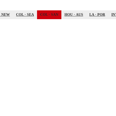
·
NEW
COL
·
SEA
COL
·
SAN
HOU
·
AUS
LA
·
POR
IN