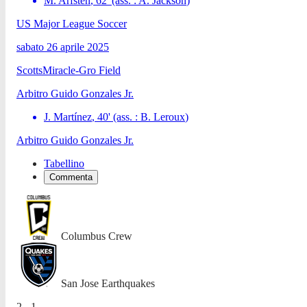
M. Arfsten
,
62
'
(ass. :
A. Jackson
)
US Major League Soccer
sabato 26 aprile 2025
ScottsMiracle-Gro Field
Arbitro
Guido Gonzales Jr.
J. Martínez
,
40
'
(ass. :
B. Leroux
)
Arbitro
Guido Gonzales Jr.
Tabellino
Commenta
Columbus Crew
San Jose Earthquakes
2 - 1