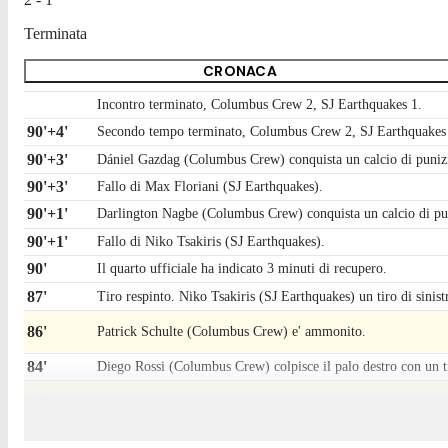
Terminata
CRONACA
Incontro terminato, Columbus Crew 2, SJ Earthquakes 1.
90'+4'
Secondo tempo terminato, Columbus Crew 2, SJ Earthquakes
90'+3'
Dániel Gazdag (Columbus Crew) conquista un calcio di punizion
90'+3'
Fallo di Max Floriani (SJ Earthquakes).
90'+1'
Darlington Nagbe (Columbus Crew) conquista un calcio di pun
90'+1'
Fallo di Niko Tsakiris (SJ Earthquakes).
90'
Il quarto ufficiale ha indicato 3 minuti di recupero.
87'
Tiro respinto. Niko Tsakiris (SJ Earthquakes) un tiro di sinist
86'
Patrick Schulte (Columbus Crew) e' ammonito.
84'
Diego Rossi (Columbus Crew) colpisce il palo destro con un tir
84'
Steven Moreira (Columbus Crew) e' ammonito.
83'
Darlington Nagbe (Columbus Crew) conquista un calcio di pun