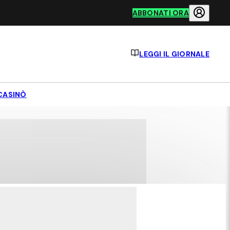
ABBONATI ORA
LEGGI IL GIORNALE
CASINÒ