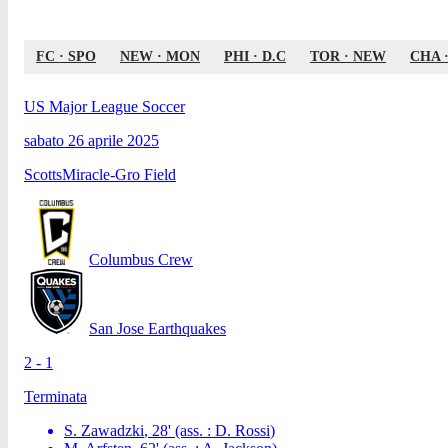
FC
·
SPO
NEW
·
MON
PHI
·
D.C
TOR
·
NEW
CHA
US Major League Soccer
sabato 26 aprile 2025
ScottsMiracle-Gro Field
Columbus Crew
San Jose Earthquakes
2 - 1
Terminata
S. Zawadzki
,
28
'
(ass. :
D. Rossi
)