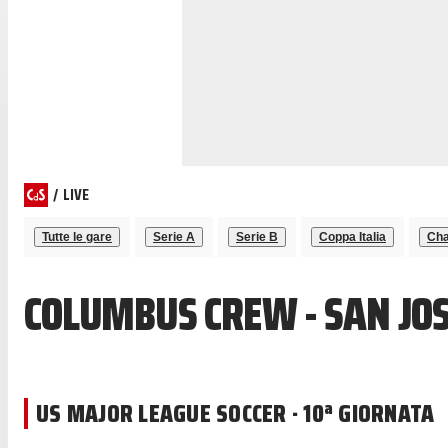
/
LIVE
Tutte le gare
Serie A
Serie B
Coppa Italia
Cha
COLUMBUS CREW - SAN JO
US MAJOR LEAGUE SOCCER · 10ª GIORNATA