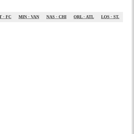
T
·
FC
MIN
·
VAN
NAS
·
CHI
ORL
·
ATL
LOS
·
ST.