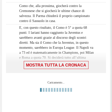
Como che, alla prossima, giocherà contro la
Cremonese che si giocherà le ultime chance di
salvezza. Il Parma chiuderà il proprio campionato
contro il Sassuolo in casa.
E, con questo risultato, il Como è 5° a quota 68
punti. I lariani hanno raggiunto la Juventus e
sarebbero avanti grazie al discorso degli scontri
diretti. Ma sia il Como che la Juventus, in questo
momento, sarebbero in Europa League. Il Napoli va
a 73 ed è matematicamente in Champions, poi Milan
e Roma a quota 70. Si deciderà tutto all’ultima
giornata.
MOSTRA TUTTA LA CRONACA
Finita su tutti i campi: Como-Parma 1-0, Genoa-
Milan 1-2, Juventus-Fiorentina 0-2, Pisa-Napoli 0-3
e Roma-Lazio 2-0
Caricamento...
Il Como ha dominato la gara col Parma, meritando
il successo grazie al gol di Alberto Moreno. Da
considerare anche i due pali colpiti da Douvikas e
Baturina (su calcio di punizione). C’è però da
considerare che il Parma ha avuto le sue chance per
pareggiare: annullato un gol per fuorigioco