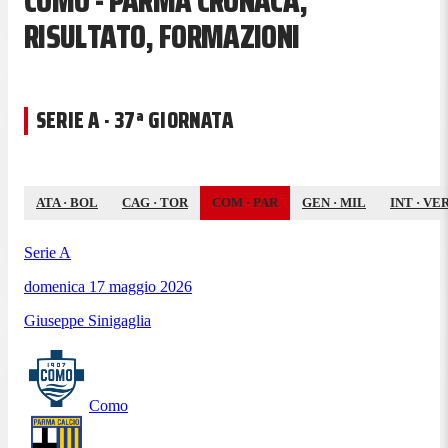
COMO - PARMA CRONACA,
RISULTATO, FORMAZIONI
SERIE A · 37ª GIORNATA
ATA
·
BOL
CAG
·
TOR
COM
·
PAR
GEN
·
MIL
INT
·
VE
Serie A
domenica 17 maggio 2026
Giuseppe Sinigaglia
Como