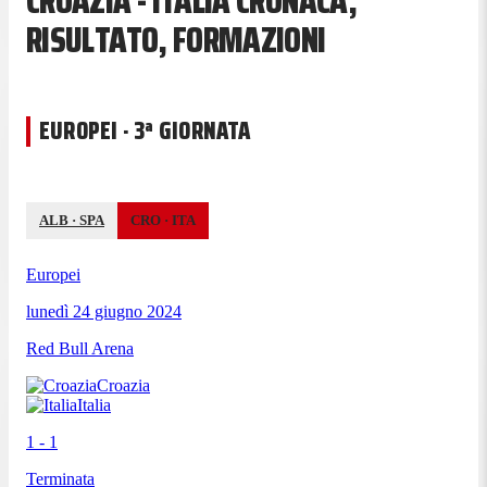
CROAZIA - ITALIA CRONACA,
RISULTATO, FORMAZIONI
EUROPEI · 3ª GIORNATA
ALB
·
SPA
CRO
·
ITA
Europei
lunedì 24 giugno 2024
Red Bull Arena
Croazia
Italia
1 - 1
Terminata