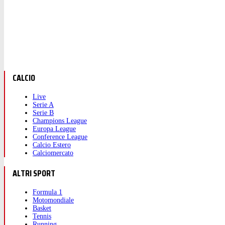
CALCIO
Live
Serie A
Serie B
Champions League
Europa League
Conference League
Calcio Estero
Calciomercato
ALTRI SPORT
Formula 1
Motomondiale
Basket
Tennis
Running