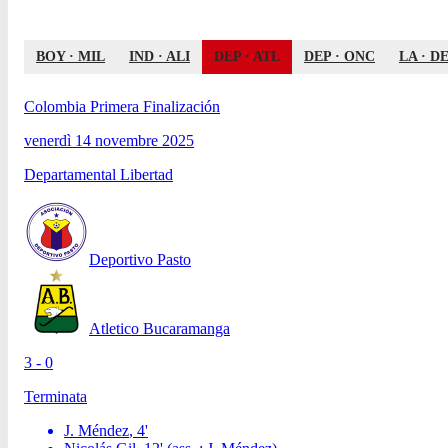
BOY
·
MIL
IND
·
ALI
DEP
·
ATL
DEP
·
ONC
LA
·
D
Colombia Primera Finalización
venerdì 14 novembre 2025
Departamental Libertad
Deportivo Pasto
Atletico Bucaramanga
3 - 0
Terminata
J. Méndez
,
4
'