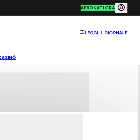
ABBONATI ORA
LEGGI IL GIORNALE
CASINÒ