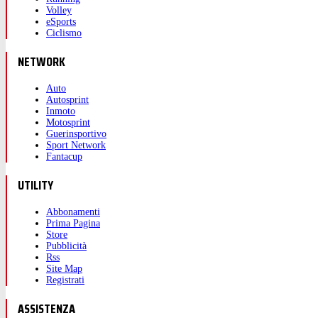
Volley
eSports
Ciclismo
NETWORK
Auto
Autosprint
Inmoto
Motosprint
Guerinsportivo
Sport Network
Fantacup
UTILITY
Abbonamenti
Prima Pagina
Store
Pubblicità
Rss
Site Map
Registrati
ASSISTENZA