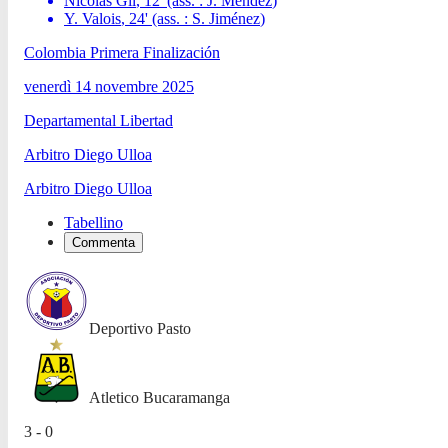
Nicolás Gil
,
12
'
(ass. :
J. Méndez
)
Y. Valois
,
24
'
(ass. :
S. Jiménez
)
Colombia Primera Finalización
venerdì 14 novembre 2025
Departamental Libertad
Arbitro
Diego Ulloa
Arbitro
Diego Ulloa
Tabellino
Commenta
Deportivo Pasto
Atletico Bucaramanga
3 - 0