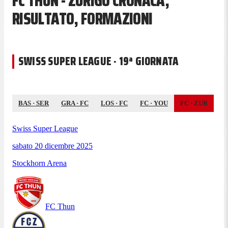
FC THUN - ZURIGO CRONACA,
RISULTATO, FORMAZIONI
SWISS SUPER LEAGUE · 19ª GIORNATA
BAS
·
SER
GRA
·
FC
LOS
·
FC
FC
·
YOU
FC
·
ZUR
Swiss Super League
sabato 20 dicembre 2025
Stockhorn Arena
FC Thun