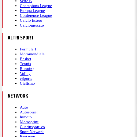
Serie B
Champions League
Europa League
Conference League
Calcio Estero
Calciomercato
ALTRI SPORT
Formula 1
Motomondiale
Basket
Tennis
Running
Volley
eSports
Ciclismo
NETWORK
Auto
Autosprint
Inmoto
Motosprint
Guerinsportivo
Sport Network
Fantacup