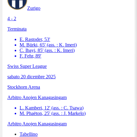
Zurigo
4 - 2
Terminata
E. Rastoder
,
53
'
M. Bürki
,
65
'
(ass. :
K. Imeri
)
C. Ibayi
,
85
'
(ass. :
K. Imeri
)
F. Fehr
,
89
'
Swiss Super League
sabato 20 dicembre 2025
Stockhorn Arena
Arbitro
Anojen Kanagasingam
L. Kamberi
,
12
'
(ass. :
C. Tsawa
)
M. Phaëton
,
25
'
(ass. :
J. Markelo
)
Arbitro
Anojen Kanagasingam
Tabellino