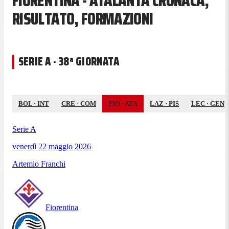
FIORENTINA - ATALANTA CRONACA,
RISULTATO, FORMAZIONI
SERIE A · 38ª GIORNATA
BOL
·
INT
CRE
·
COM
FIO
·
ATA
LAZ
·
PIS
LEC
·
GEN
Serie A
venerdì 22 maggio 2026
Artemio Franchi
Fiorentina