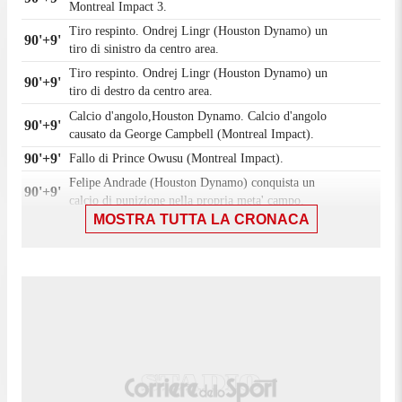
Montreal Impact 3.
Tiro respinto. Ondrej Lingr (Houston Dynamo) un
90'+9'
tiro di sinistro da centro area.
Tiro respinto. Ondrej Lingr (Houston Dynamo) un
90'+9'
tiro di destro da centro area.
Calcio d'angolo,Houston Dynamo. Calcio d'angolo
90'+9'
causato da George Campbell (Montreal Impact).
90'+9'
Fallo di Prince Owusu (Montreal Impact).
Felipe Andrade (Houston Dynamo) conquista un
90'+9'
calcio di punizione nella propria meta' campo.
MOSTRA TUTTA LA CRONACA
Duane Holmes (Houston Dynamo) e' ammonito per
90'+8'
fallo.
90'+8'
Fallo di Duane Holmes (Houston Dynamo).
Jules-Anthony Vilsaint (Montreal Impact) conquista
90'+8'
un calcio di punizione nella propria meta' campo.
Tiro respinto. Gabriel Segal (Houston Dynamo) un
90'+7'
tiro di sinistro da centro area.
Calcio d'angolo,Houston Dynamo. Calcio d'angolo
90'+6'
causato da George Campbell (Montreal Impact).