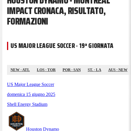
HOUSTON DYNAMO - MONTREAL
IMPACT CRONACA, RISULTATO,
FORMAZIONI
US MAJOR LEAGUE SOCCER · 19ª GIORNATA
NEW
·
ATL
LOS
·
TOR
POR
·
SAN
ST.
·
LA
AUS
·
NEW
US Major League Soccer
domenica 15 giugno 2025
Shell Energy Stadium
Houston Dynamo