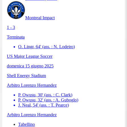
Montreal Impact
1 - 3
Terminata
O. Lingr
,
64
'
(ass. :
N. Lodeiro
)
US Major League Soccer
domenica 15 giugno 2025
Shell Energy Stadium
Arbitro
Lorenzo Hernandez
P. Owusu
,
30
'
(ass. :
C. Clark
)
P. Owusu
,
32
'
(ass. :
A. Guboglo
)
J. Neal
,
54
'
(ass. :
T. Pearce
)
Arbitro
Lorenzo Hernandez
Tabellino