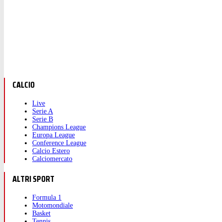
CALCIO
Live
Serie A
Serie B
Champions League
Europa League
Conference League
Calcio Estero
Calciomercato
ALTRI SPORT
Formula 1
Motomondiale
Basket
Tennis