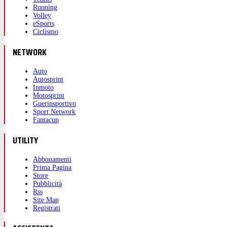
Running
Volley
eSports
Ciclismo
NETWORK
Auto
Autosprint
Inmoto
Motosprint
Guerinsportivo
Sport Network
Fantacup
UTILITY
Abbonamenti
Prima Pagina
Store
Pubblicità
Rss
Site Map
Registrati