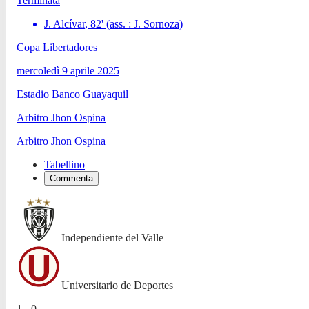
Terminata
J. Alcívar
,
82
'
(ass. :
J. Sornoza
)
Copa Libertadores
mercoledì 9 aprile 2025
Estadio Banco Guayaquil
Arbitro
Jhon Ospina
Arbitro
Jhon Ospina
Tabellino
Commenta
Independiente del Valle
Universitario de Deportes
1 - 0