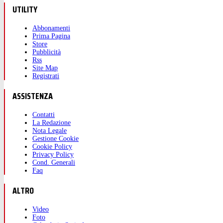
UTILITY
Abbonamenti
Prima Pagina
Store
Pubblicità
Rss
Site Map
Registrati
ASSISTENZA
Contatti
La Redazione
Nota Legale
Gestione Cookie
Cookie Policy
Privacy Policy
Cond. Generali
Faq
ALTRO
Video
Foto