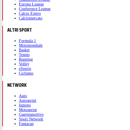
Europa League
Conference League
Calcio Estero
Calciomercato
ALTRI SPORT
Formula 1
Motomondiale
Basket
Tennis
Running
Volley
eSports
Ciclismo
NETWORK
Auto
Autosprint
Inmoto
Motosprint
Guerinsportivo
Sport Network
Fantacup