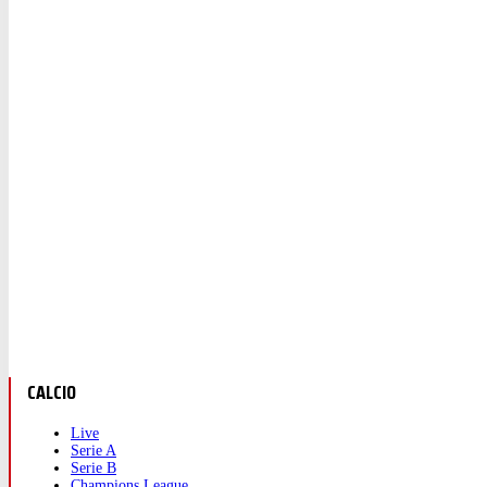
CALCIO
Live
Serie A
Serie B
Champions League