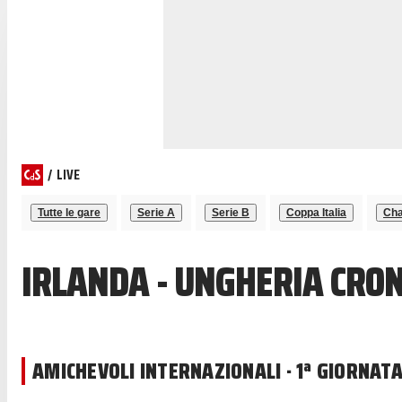
/
LIVE
Tutte le gare
Serie A
Serie B
Coppa Italia
Cha
IRLANDA - UNGHERIA CRON
AMICHEVOLI INTERNAZIONALI · 1ª GIORNAT