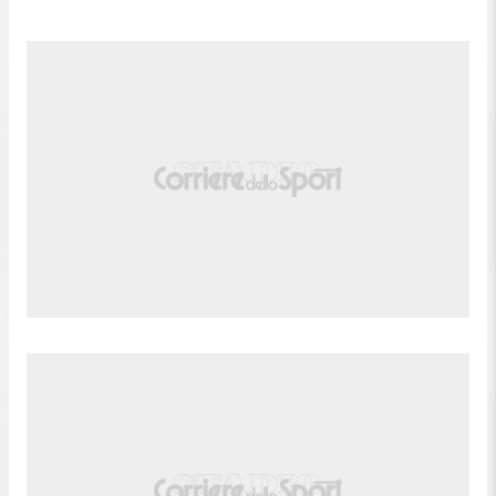
testa da centro area che esce di molto sulla destra.
90'
Assist di Isaiah Parente con cross in seguito a un
calcio da fermo.
Julián Aude (LA Galaxy) conquista un calcio di
89'
punizione sulla fascia sinistra.
Fallo di Bongokuhle Hlongwane (Minnesota
89'
United).
Tiro parato. Gabriel Pec (LA Galaxy) un tiro di
sinistro dalla sinistra dell'area parato palla
89'
indirizzata nell'angolino in basso a sinistra. Assist di
Matheus Nascimento con suggerimento di testa.
Sostituzione, LA Galaxy. Miguel Berry sostituisce
88'
Diego Fagúndez.
Gol! Minnesota United 2, LA Galaxy 1. Kelvin
Yeboah (Minnesota United) trasforma il tiro dal
87'
dischetto un tiro di destro palla indirizzata
nell'angolino in basso a destra.
84'
Decisione VAR: rigore Minnesota United.
Rigore concesso da Maya Yoshida (LA Galaxy) per
83'
un fallo di mano in area.