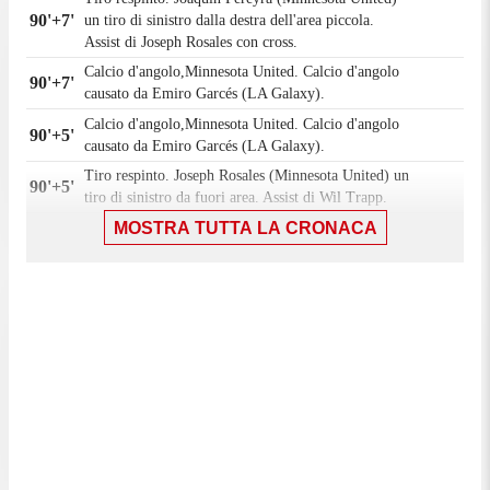
90'+7'
un tiro di sinistro dalla destra dell'area piccola.
Assist di Joseph Rosales con cross.
Calcio d'angolo,Minnesota United. Calcio d'angolo
90'+7'
causato da Emiro Garcés (LA Galaxy).
Calcio d'angolo,Minnesota United. Calcio d'angolo
90'+5'
causato da Emiro Garcés (LA Galaxy).
Tiro respinto. Joseph Rosales (Minnesota United) un
90'+5'
tiro di sinistro da fuori area. Assist di Wil Trapp.
90'+2'
MOSTRA TUTTA LA CRONACA
Fallo di Julián Aude (LA Galaxy).
Bongokuhle Hlongwane (Minnesota United)
90'+2'
conquista un calcio di punizione nella propria meta'
campo.
90'
Il quarto ufficiale ha indicato 7 minuti di recupero.
Gol! Minnesota United 2, LA Galaxy 2. Emiro
Garcés (LA Galaxy) un tiro di destro da centro area
90'
palla indirizzata nell'angolino in basso a sinistra.
Assist di Miguel Berry in seguito a un calcio da
fermo.
Tentativo fallito. Zanka (LA Galaxy) un colpo di