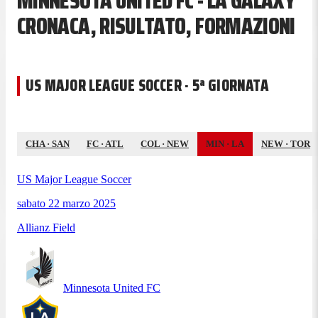
MINNESOTA UNITED FC - LA GALAXY
CRONACA, RISULTATO, FORMAZIONI
US MAJOR LEAGUE SOCCER · 5ª GIORNATA
CHA
·
SAN
FC
·
ATL
COL
·
NEW
MIN
·
LA
NEW
·
TOR
US Major League Soccer
sabato 22 marzo 2025
Allianz Field
Minnesota United FC