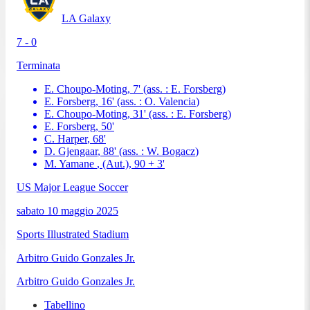
LA Galaxy
7 - 0
Terminata
E. Choupo-Moting
,
7
'
(ass. :
E. Forsberg
)
E. Forsberg
,
16
'
(ass. :
O. Valencia
)
E. Choupo-Moting
,
31
'
(ass. :
E. Forsberg
)
E. Forsberg
,
50
'
C. Harper
,
68
'
D. Gjengaar
,
88
'
(ass. :
W. Bogacz
)
M. Yamane
, (Aut.)
,
90 + 3
'
US Major League Soccer
sabato 10 maggio 2025
Sports Illustrated Stadium
Arbitro
Guido Gonzales Jr.
Arbitro
Guido Gonzales Jr.
Tabellino