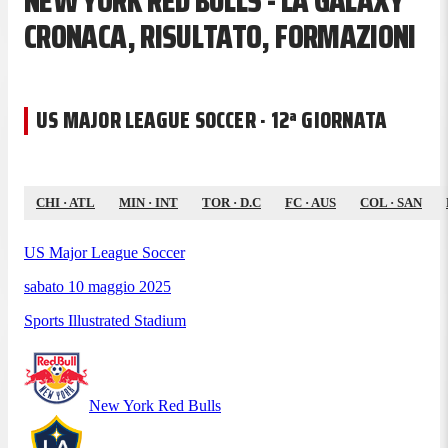
NEW YORK RED BULLS - LA GALAXY
CRONACA, RISULTATO, FORMAZIONI
US MAJOR LEAGUE SOCCER · 12ª GIORNATA
CHI
·
ATL
MIN
·
INT
TOR
·
D.C
FC
·
AUS
COL
·
SAN
US Major League Soccer
sabato 10 maggio 2025
Sports Illustrated Stadium
New York Red Bulls