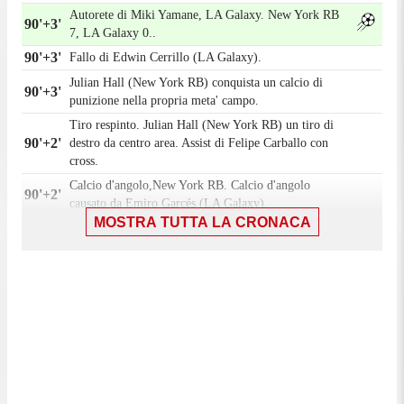
Autorete di Miki Yamane, LA Galaxy. New York RB
90'+3'
7, LA Galaxy 0..
90'+3'
Fallo di Edwin Cerrillo (LA Galaxy).
Julian Hall (New York RB) conquista un calcio di
90'+3'
punizione nella propria meta' campo.
Tiro respinto. Julian Hall (New York RB) un tiro di
90'+2'
destro da centro area. Assist di Felipe Carballo con
cross.
Calcio d'angolo,New York RB. Calcio d'angolo
90'+2'
causato da Emiro Garcés (LA Galaxy).
MOSTRA TUTTA LA CRONACA
Tiro respinto. Julian Hall (New York RB) un tiro di
90'+2'
destro da centro area. Assist di Cameron Harper.
90'
Il quarto ufficiale ha indicato 3 minuti di recupero.
Gol! New York RB 6, LA Galaxy 0. Dennis
Gjengaar (New York RB) un tiro di destro da centro
88'
area palla indirizzata nell'angolino in basso a destra.
Assist di Wiktor Bogacz.
Tiro parato. Matheus Nascimento (LA Galaxy) un
87'
tiro di destro da fuori area parato sotto la traversa in