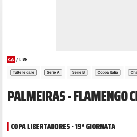
/
LIVE
Tutte le gare
Serie A
Serie B
Coppa Italia
Cha
PALMEIRAS - FLAMENGO C
COPA LIBERTADORES · 19ª GIORNATA