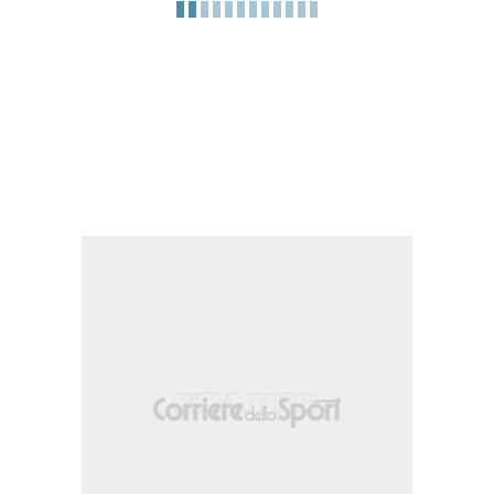
o (Flamengo).
sizione molto ravvicinata.
la destra dell'area piccola.
Araújo (Flamengo).
lla propria meta' campo.
per infortunio.
ma José López e' colto in fuorigioco.
 nella meta' campo avversaria.
rrascaeta.
opria meta' campo.