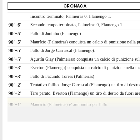
CRONACA
Incontro terminato, Palmeiras 0, Flamengo 1.
90'+6'
Secondo tempo terminato, Palmeiras 0, Flamengo 1.
90'+5'
Fallo di Juninho (Flamengo).
90'+5'
Maurício (Palmeiras) conquista un calcio di punizione nella 
90'+5'
Fallo di Jorge Carrascal (Flamengo).
90'+5'
Agustín Giay (Palmeiras) conquista un calcio di punizione sull
90'+3'
Everton (Flamengo) conquista un calcio di punizione nella me
90'+3'
Fallo di Facundo Torres (Palmeiras).
90'+2'
Tentativo fallito. Jorge Carrascal (Flamengo) un tiro di destro 
90'+2'
Tiro parato. Everton (Flamengo) un tiro di destro da fuori area
90'+1'
Maurício (Palmeiras) e' ammonito per fallo.
90'+1'
Everton (Flamengo) conquista un calcio di punizione nella me
90'+1'
Fallo di Maurício (Palmeiras).
90'
Il quarto ufficiale ha indicato 5 minuti di recupero.